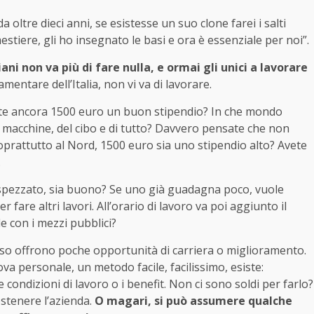
oltre dieci anni, se esistesse un suo clone farei i salti
stiere, gli ho insegnato le basi e ora è essenziale per noi”.
iani non va più di fare nulla, e ormai gli unici a lavorare
amentare dell’Italia, non vi va di lavorare.
te ancora 1500 euro un buon stipendio? In che mondo
elle macchine, del cibo e di tutto? Davvero pensate che non
prattutto al Nord, 1500 euro sia uno stipendio alto? Avete
.
ro spezzato, sia buono? Se uno già guadagna poco, vuole
fare altri lavori. All’orario di lavoro va poi aggiunto il
le con i mezzi pubblici?
sso offrono poche opportunità di carriera o miglioramento.
va personale, un metodo facile, facilissimo, esiste:
 condizioni di lavoro o i benefit. Non ci sono soldi per farlo?
ostenere l’azienda.
O magari, si può assumere qualche