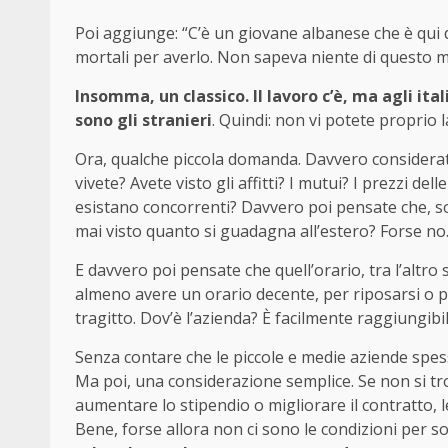
Poi aggiunge: “C’è un giovane albanese che è qui da 
mortali per averlo. Non sapeva niente di questo me
Insomma, un classico. Il lavoro c’è, ma agli ital
sono gli stranieri
. Quindi: non vi potete proprio l
Ora, qualche piccola domanda. Davvero considera
vivete? Avete visto gli affitti? I mutui? I prezzi d
esistano concorrenti? Davvero poi pensate che, so
mai visto quanto si guadagna all’estero? Forse no
E davvero poi pensate che quell’orario, tra l’alt
almeno avere un orario decente, per riposarsi o per 
tragitto. Dov’è l’azienda? È facilmente raggiungibi
Senza contare che le piccole e medie aziende spe
Ma poi, una considerazione semplice. Se non si tro
aumentare lo stipendio o migliorare il contratto, le
Bene, forse allora non ci sono le condizioni per s