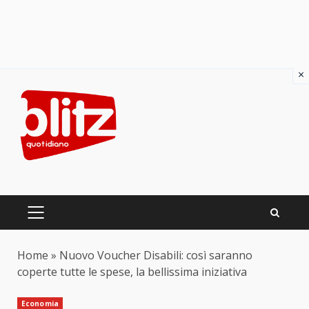
×
Skip
to
content
PRIMARY
MENU
Home
»
Nuovo Voucher Disabili: così saranno
coperte tutte le spese, la bellissima iniziativa
Economia