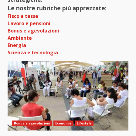
Le nostre rubriche più apprezzate:
Fisco e tasse
Lavoro e pensioni
Bonus e agevolazioni
Ambiente
Energia
Scienza e tecnologia
Bonus e agevolazioni
Economia
Lifestyle