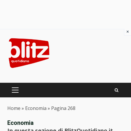
×
Skip
to
content
PRIMARY
MENU
Home
»
Economia
»
Pagina 268
Economia
In questa sezione di BlitzQuotidiano.it