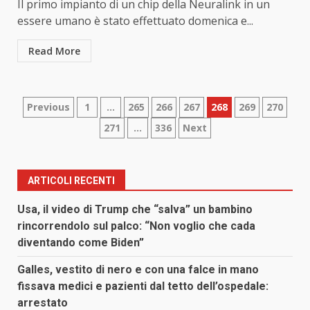
Il primo impianto di un chip della Neuralink in un
essere umano è stato effettuato domenica e...
Read More
Paginazione
Previous
1
…
265
266
267
268
269
270
271
…
336
Next
degli
articoli
ARTICOLI RECENTI
Usa, il video di Trump che “salva” un bambino
rincorrendolo sul palco: “Non voglio che cada
diventando come Biden”
Galles, vestito di nero e con una falce in mano
fissava medici e pazienti dal tetto dell’ospedale:
arrestato