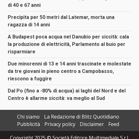
di 40 e 67 anni
Precipita per 50 metri dal Latemar, morta una
ragazza di 14 anni
A Budapest poca acqua nel Danubio per siccità: cala
la produzione di elettricità, Parlamento al buio per
risparmiare
Due minorenni di 13 e 14 anni trascinate e molestate
da tre giovani in pieno centro a Campobasso,
riescono a fuggire
Dal Po (fino a -80% di acqua) ai laghi del Nord e del
Centro è allarme siccità: va meglio al Sud
Chi siamo
La Redazione di Blitz Quotidiano
Pubblicità
Privacy policy
Disclaimer
Feed
Copyright 2025 © Società Editrice Multimediale S.r.l.