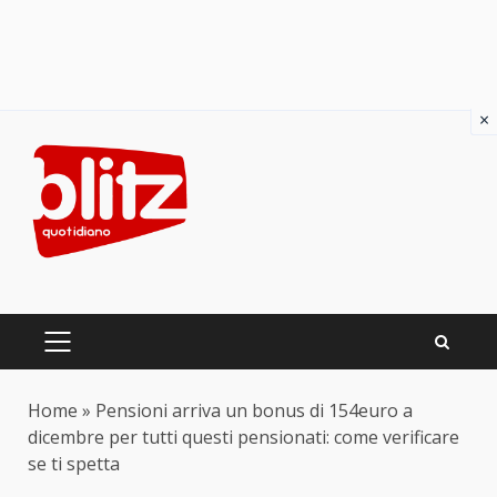
×
Skip
to
content
PRIMARY
MENU
Home
»
Pensioni arriva un bonus di 154euro a
dicembre per tutti questi pensionati: come verificare
se ti spetta