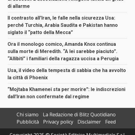
di allarme
Il contrasto all’Iran, le falle nella sicurezza Usa:
perché Turchia, Arabia Saudita e Pakistan hanno
siglato il “patto della Mecca”
Ora il monologo comico, Amanda Knox continua
sulla morte di Meredith. “A lei sarebbe piaciuto”.
“Allibiti” i familiari della ragazza uccisa a Perugia
Usa, il video della tempesta di sabbia che ha avvolto
la città di Phoenix
“Mojtaba Khamenei sta per morire”: le indiscrezioni
dall’Iran non confermate dal regime
Chi siamo
La Redazione di Blitz Quotidiano
Pubblicità
Privacy policy
Disclaimer
Feed
Copyright 2025 © Società Editrice Multimediale S.r.l.