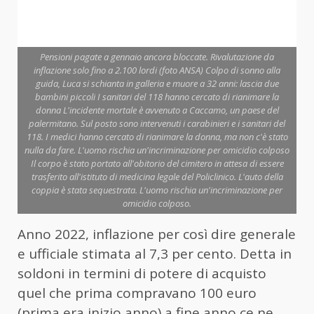
Pensioni pagate a gennaio ancora bloccate. Rivalutazione da
inflazione solo fino a 2.100 lordi (foto ANSA) Colpo di sonno alla
guida, Luca si schianta in galleria e muore a 32 anni: lascia due
bambini piccoli I sanitari del 118 hanno cercato di rianimare la
donna L'incidente mortale è avvenuto a Caccamo, un paese del
palermitano. Sul posto sono intervenuti i carabinieri e i sanitari del
118. I medici hanno cercato di rianimare la donna, ma non c'è stato
nulla da fare. L'uomo rischia un'incriminazione per omicidio colposo
Il corpo è stato portato all'obitorio del cimitero in attesa di essere
trasferito all'istituto di medicina legale del Policlinico. L'auto della
coppia è stata sequestrata. L'uomo rischia un'incriminazione per
omicidio colposo.
Anno 2022, inflazione per così dire generale
e ufficiale stimata al 7,3 per cento. Detta in
soldoni in termini di potere di acquisto
quel che prima compravano 100 euro
(prima era inizio anno) a fine anno ce ne