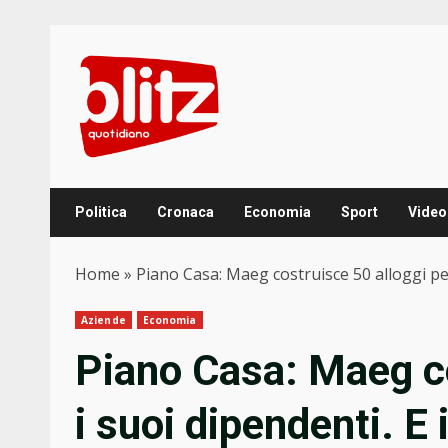
Skip
to
content
Politica
Cronaca
Economia
Sport
Video
Home
»
Piano Casa: Maeg costruisce 50 alloggi per
Aziende
Economia
Piano Casa: Maeg co
i suoi dipendenti. E