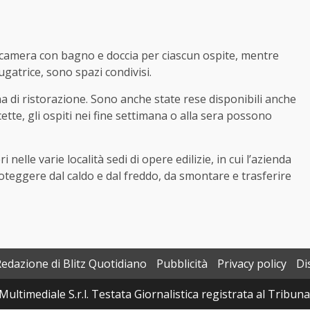
a camera con bagno e doccia per ciascun ospite, mentre
ugatrice, sono spazi condivisi.
na di ristorazione. Sono anche state rese disponibili anche
cette, gli ospiti nei fine settimana o alla sera possono
nelle varie località sedi di opere edilizie, in cui l’azienda
roteggere dal caldo e dal freddo, da smontare e trasferire
Redazione di Blitz Quotidiano
Pubblicità
Privacy policy
Di
Multimediale S.r.l. Testata Giornalistica registrata al Tribun