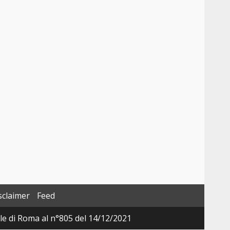
sclaimer
Feed
ale di Roma al n°805 del 14/12/2021