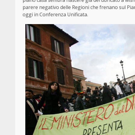
piano casa sembra nascere già derubricato a wish
parere negativo delle Regioni che frenano sul Pian
oggi in Conferenza Unificata.