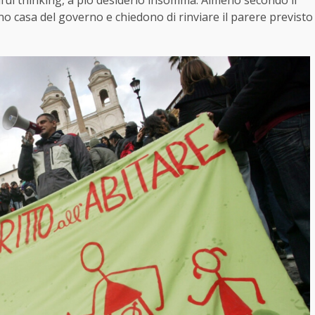
ful thinking, a pio desiderio insomma. Almeno secondo il
o casa del governo e chiedono di rinviare il parere previsto