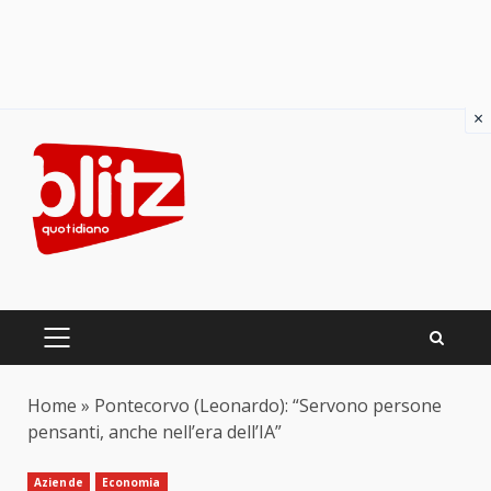
×
Skip
to
content
PRIMARY
MENU
Home
»
Pontecorvo (Leonardo): “Servono persone
pensanti, anche nell’era dell’IA”
Aziende
Economia