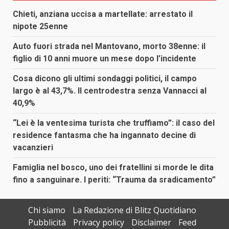
Chieti, anziana uccisa a martellate: arrestato il
nipote 25enne
Auto fuori strada nel Mantovano, morto 38enne: il
figlio di 10 anni muore un mese dopo l’incidente
Cosa dicono gli ultimi sondaggi politici, il campo
largo è al 43,7%. Il centrodestra senza Vannacci al
40,9%
“Lei è la ventesima turista che truffiamo”: il caso del
residence fantasma che ha ingannato decine di
vacanzieri
Famiglia nel bosco, uno dei fratellini si morde le dita
fino a sanguinare. I periti: “Trauma da sradicamento”
Chi siamo
La Redazione di Blitz Quotidiano
Pubblicità
Privacy policy
Disclaimer
Feed