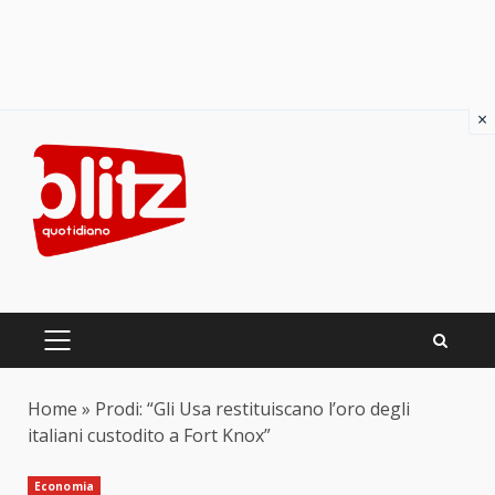
×
Skip
to
content
PRIMARY
MENU
Home
»
Prodi: “Gli Usa restituiscano l’oro degli
italiani custodito a Fort Knox”
Economia