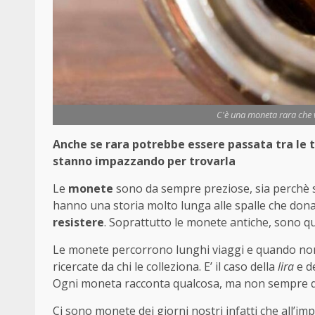
C'è una moneta rara che 
Anche se rara potrebbe essere passata tra le tu
stanno impazzando per trovarla
Le
monete
sono da sempre preziose, sia perchè 
hanno una storia molto lunga alle spalle che dona
resistere
. Soprattutto le monete antiche, sono qu
Le monete percorrono lunghi viaggi e quando non 
ricercate da chi le colleziona. E’ il caso della
lira
e de
Ogni moneta racconta qualcosa, ma non sempre qu
Ci sono monete dei giorni nostri infatti che all’i