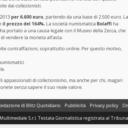
e dai collezionisti.
l 2013
per 6.600 euro
, partendo da una base di 2.500 euro. L
e
il prezzo del 164%.
La società numismatica
Bolaffi
ha
 ha portato a una causa legale con il Museo della Zecca, che
 di vendere la moneta all’asta.
lte contraffazioni, soprattutto online. Per questo motivo,
numismatici.
le.
 appassionati di collezionismo, ma anche per chi, magari
onete senza sapere il suo reale valore.
Redazione di Blitz Quotidiano
Pubblicità
Privacy policy
Di
Multimediale S.r.l. Testata Giornalistica registrata al Tribun