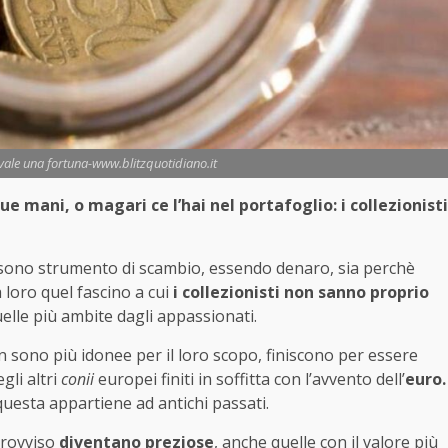
vale una fortuna-www.blitzquotidiano.it
e mani, o magari ce l’hai nel portafoglio: i collezionisti
sono strumento di scambio, essendo denaro, sia perchè
 loro quel fascino a cui
i collezionisti non sanno proprio
elle più ambite dagli appassionati.
sono più idonee per il loro scopo, finiscono per essere
gli altri
conii
europei finiti in soffitta con l’avvento dell’
euro.
esta appartiene ad antichi passati.
mprovviso
diventano preziose
, anche quelle con il valore più