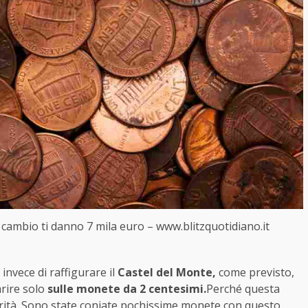
n cambio ti danno 7 mila euro – www.blitzquotidiano.it
invece di raffigurare il
Castel del Monte,
come previsto,
rire solo
sulle monete da 2 centesimi.
Perché questa
rità. Sono state coniate pochissime monete con questo