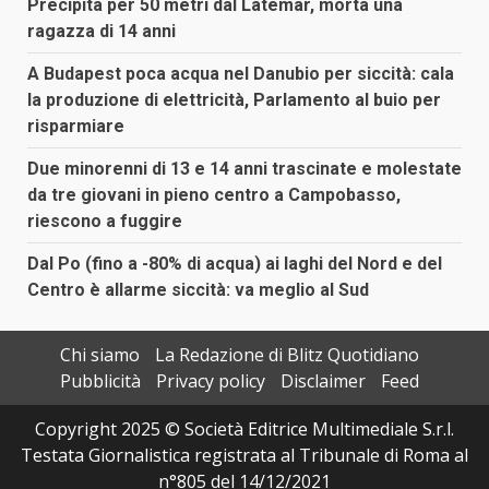
Precipita per 50 metri dal Latemar, morta una
ragazza di 14 anni
A Budapest poca acqua nel Danubio per siccità: cala
la produzione di elettricità, Parlamento al buio per
risparmiare
Due minorenni di 13 e 14 anni trascinate e molestate
da tre giovani in pieno centro a Campobasso,
riescono a fuggire
Dal Po (fino a -80% di acqua) ai laghi del Nord e del
Centro è allarme siccità: va meglio al Sud
Chi siamo
La Redazione di Blitz Quotidiano
Pubblicità
Privacy policy
Disclaimer
Feed
Copyright 2025 © Società Editrice Multimediale S.r.l.
Testata Giornalistica registrata al Tribunale di Roma al
n°805 del 14/12/2021