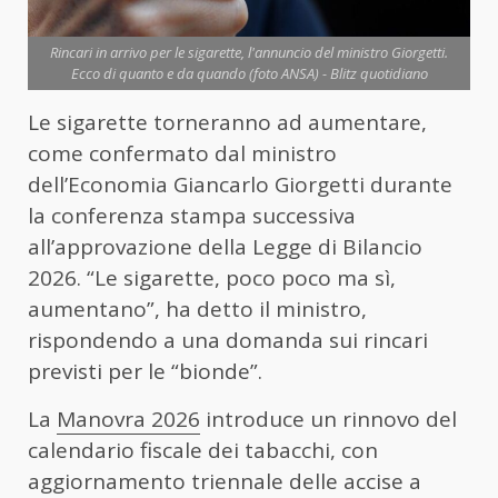
Rincari in arrivo per le sigarette, l'annuncio del ministro Giorgetti.
Ecco di quanto e da quando (foto ANSA) - Blitz quotidiano
Le sigarette torneranno ad aumentare,
come confermato dal ministro
dell’Economia Giancarlo Giorgetti durante
la conferenza stampa successiva
all’approvazione della Legge di Bilancio
2026. “Le sigarette, poco poco ma sì,
aumentano”, ha detto il ministro,
rispondendo a una domanda sui rincari
previsti per le “bionde”.
La
Manovra 2026
introduce un rinnovo del
calendario fiscale dei tabacchi, con
aggiornamento triennale delle accise a