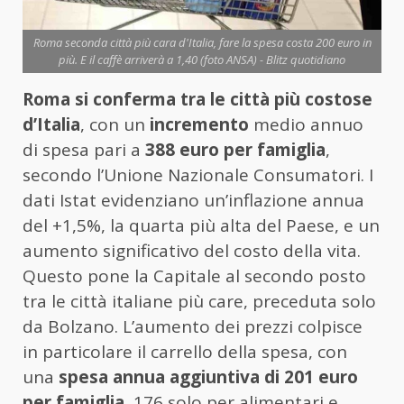
Roma seconda città più cara d'Italia, fare la spesa costa 200 euro in
più. E il caffè arriverà a 1,40 (foto ANSA) - Blitz quotidiano
Roma si conferma tra le
città più costose
d’Italia
, con un
incremento
medio annuo
di spesa pari a
388 euro per famiglia
,
secondo l’Unione Nazionale Consumatori. I
dati Istat evidenziano un’inflazione annua
del +1,5%, la quarta più alta del Paese, e un
aumento significativo del costo della vita.
Questo pone la Capitale al secondo posto
tra le città italiane più care, preceduta solo
da Bolzano. L’aumento dei prezzi colpisce
in particolare il carrello della spesa, con
una
spesa annua aggiuntiva di 201 euro
per famiglia
, 176 solo per alimentari e