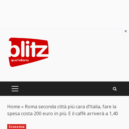
×
Skip
to
content
PRIMARY
MENU
Home
»
Roma seconda città più cara d’Italia, fare la
spesa costa 200 euro in più. E il caffè arriverà a 1,40
Economia