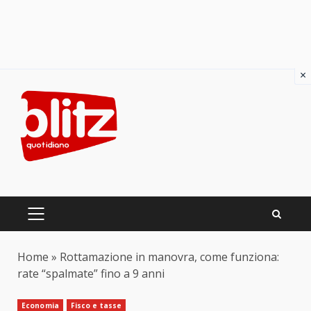
×
Skip
to
content
PRIMARY
MENU
Home
»
Rottamazione in manovra, come funziona:
rate “spalmate” fino a 9 anni
Economia
Fisco e tasse