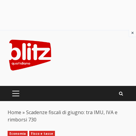
×
Skip
to
content
PRIMARY
MENU
Home
»
Scadenze fiscali di giugno: tra IMU, IVA e
rimborsi 730
Economia
Fisco e tasse