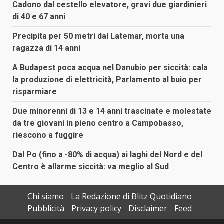
Cadono dal cestello elevatore, gravi due giardinieri
di 40 e 67 anni
Precipita per 50 metri dal Latemar, morta una
ragazza di 14 anni
A Budapest poca acqua nel Danubio per siccità: cala
la produzione di elettricità, Parlamento al buio per
risparmiare
Due minorenni di 13 e 14 anni trascinate e molestate
da tre giovani in pieno centro a Campobasso,
riescono a fuggire
Dal Po (fino a -80% di acqua) ai laghi del Nord e del
Centro è allarme siccità: va meglio al Sud
Chi siamo
La Redazione di Blitz Quotidiano
Pubblicità
Privacy policy
Disclaimer
Feed