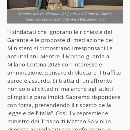
Sciopero aerei confermato (16 febbraio e 7 marzo). Salvini:
"Sindacati anti-italiani" (foto Ansa-Blitzquotidiano)
“I sindacati che ignorano le richieste del
Garante e le proposte di mediazione del
Ministero si dimostrano irresponsabili e
anti-italiani. Mentre il Mondo guarda a
Milano Cortina 2026 con interesse e
ammirazione, pensare di bloccare il traffico
aereo è assurdo. Si tratta di un affronto
non solo ai cittadini ma anche agli atleti
olimpici e paralimpici. Sapremo rispondere
con forza, pretendendo il rispetto della
legge e dell’Italia”. Così il vicepremier e
ministro dei Trasporti Matteo Salvini in
risposta ai sindacati che confermano le