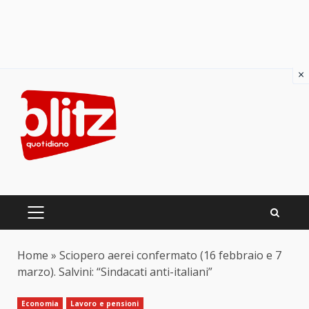
×
Skip
to
content
PRIMARY
MENU
Home
»
Sciopero aerei confermato (16 febbraio e 7
marzo). Salvini: “Sindacati anti-italiani”
Economia
Lavoro e pensioni