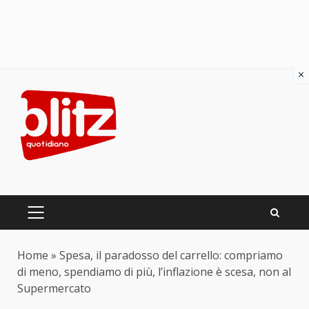
×
Skip
to
content
PRIMARY
MENU
Home
»
Spesa, il paradosso del carrello: compriamo
di meno, spendiamo di più, l’inflazione è scesa, non al
Supermercato