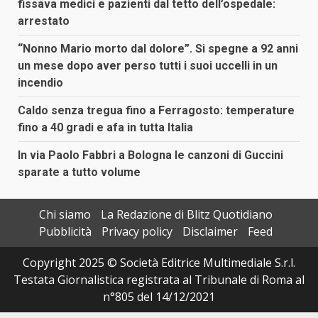
fissava medici e pazienti dal tetto dell’ospedale:
arrestato
“Nonno Mario morto dal dolore”. Si spegne a 92 anni
un mese dopo aver perso tutti i suoi uccelli in un
incendio
Caldo senza tregua fino a Ferragosto: temperature
fino a 40 gradi e afa in tutta Italia
In via Paolo Fabbri a Bologna le canzoni di Guccini
sparate a tutto volume
Chi siamo
La Redazione di Blitz Quotidiano
Pubblicità
Privacy policy
Disclaimer
Feed
Copyright 2025 © Società Editrice Multimediale S.r.l.
Testata Giornalistica registrata al Tribunale di Roma al
n°805 del 14/12/2021