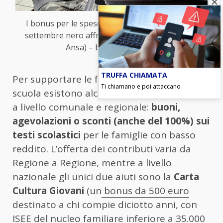
I bonus per le spese scolastiche: aiuti contro il
settembre nero affrontato dalle famiglie (Foto:
Ansa) – blitzquotidiano.it
TRUFFA CHIAMATA
Per supportare le famiglie contro il caro
Ti chiamano e poi attaccano
scuola esistono alcune misure soprattutto
a livello comunale e regionale:
buoni,
agevolazioni o sconti (anche del 100%) sui
testi scolastici
per le famiglie con basso
reddito. L’offerta dei contributi varia da
Regione a Regione, mentre a livello
nazionale gli unici due aiuti sono la
Carta
Cultura Giovani
(un
bonus da 500 euro
destinato a chi compie diciotto anni, con
ISEE del nucleo familiare inferiore a 35.000