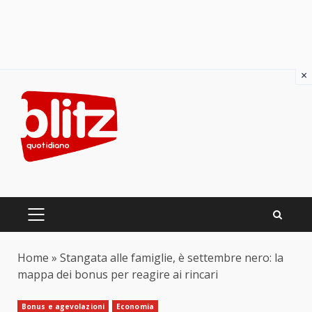
×
Skip
to
content
PRIMARY
MENU
Home
»
Stangata alle famiglie, è settembre nero: la
mappa dei bonus per reagire ai rincari
Bonus e agevolazioni
Economia