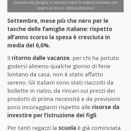
Stangata alle famiglie, è settembre nero: la mappa dei bonus per
reagire ai rincari - blitzquotidiano.it
Settembre, mese più che nero per le
tasche delle famiglie italiane: rispetto
all’anno scorso la spesa è cresciuta in
media del 6,6%.
Il
ritorno dalle vacanze
, per chi ha potuto
godersi almeno qualche giorno di ferie
lontano da casa, non è stato affatto
sereno. Gli italiani sono stati riaccolti da
bollette in rialzo, da rincari sui prezzi dei
prodotti di prima necessità e da previsioni
poco incoraggianti rispetto alle
risorse da
investire per l’istruzione dei figli
.
Per tanti ragazzi la
scuola
è già cominciata