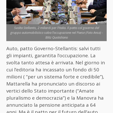
Svolta Stellantis, 2 miliardi per l’Italia. Il patto col governo del
gruppo automobilistico salva l’occupazione nel Paese (Foto Ansa) -
Blitz Quotidiano
Auto, patto Governo-Stellantis: salvi tutti
gli impianti, garantita l’occupazione. La
svolta tanto attesa è arrivata. Nel giorno in
cui l’editoria ha incassato un fondo di 50
milioni ( “per un sistema forte e credibile”),
Mattarella ha pronunciato un discorso ai
vertici dello Stato importante (“Amate
pluralismo e democrazia”) e la Manovra ha
annunciato la pensione anticipata a 64
anni. Ma è il patto per il futuro dell’auto