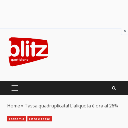
×
Skip
to
content
PRIMARY
MENU
Home
»
Tassa quadruplicata! L’aliquota è ora al 26%
Economia
Fisco e tasse