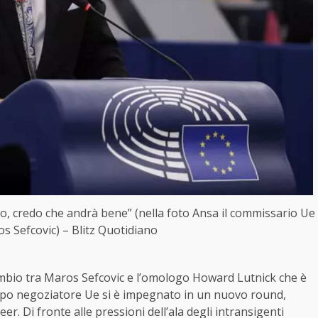
o, credo che andrà bene” (nella foto Ansa il commissario Ue
s Sefcovic) – Blitz Quotidiano
mbio tra Maros Sefcovic e l’omologo Howard Lutnick che è
l capo negoziatore Ue si è impegnato in un nuovo round,
er. Di fronte alle pressioni dell’ala degli intransigenti