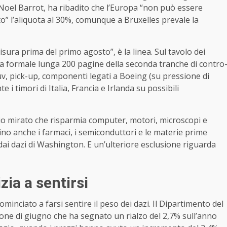
-Noel Barrot, ha ribadito che l’Europa “non può essere
tto” l’aliquota al 30%, comunque a Bruxelles prevale la
ura prima del primo agosto”, è la linea. Sul tavolo dei
lista formale lunga 200 pagine della seconda tranche di contro
suv, pick-up, componenti legati a Boeing (su pressione di
 i timori di Italia, Francia e Irlanda su possibili
glio mirato che risparmia computer, motori, microscopi e
ino anche i farmaci, i semiconduttori e le materie prime
i dazi di Washington. E un’ulteriore esclusione riguarda
zia a sentirsi
minciato a farsi sentire il peso dei dazi. Il Dipartimento del
zione di giugno che ha segnato un rialzo del 2,7% sull’anno