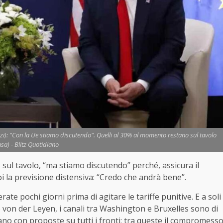
i): "Con la Ue stiamo discutendo". Quelli al 30% al momento restano sul tavolo
nsa) - Blitz Quotidiano
sul tavolo, “ma stiamo discutendo” perché, assicura il
oi la previsione distensiva: “Credo che andrà bene”.
ate pochi giorni prima di agitare le tariffe punitive. E a soli
vo von der Leyen, i canali tra Washington e Bruxelles sono di
ano con proposte su tutti i fronti: tra queste il compromess