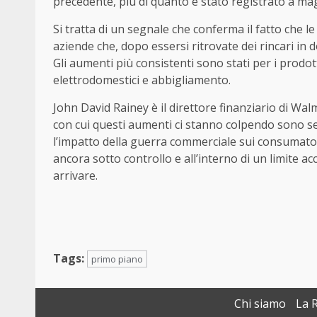
precedente, più di quanto è stato registrato a m
Si tratta di un segnale che conferma il fatto che l
aziende che, dopo essersi ritrovate dei rincari in 
Gli aumenti più consistenti sono stati per i prodotti
elettrodomestici e abbigliamento.
John David Rainey è il direttore finanziario di Walma
con cui questi aumenti ci stanno colpendo sono se
l’impatto della guerra commerciale sui consumatori 
ancora sotto controllo e all’interno di un limite a
arrivare.
Tags:
primo piano
Chi siamo
La 