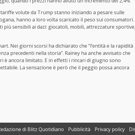
aggio, quando i prezzi hanno avuto un incremento del 2,4%.
e tariffe volute da Trump stanno iniziando a pesare sulle
dogana, hanno a loro volta scaricato il peso sui consumatori.
 più sensibili ai dazi: giocatoli, mobili, attrezzature sportive
rt. Nei giorni scorsi ha dichiarato che “l’entità e la rapidità
nza precedenti nella storia”. Rainey ha anche avvisato che
è ancora limitato. E in effetti i rincari di giugno sono
ccettabile. La sensazione è però che il peggio possa ancora
Redazione di Blitz Quotidiano
Pubblicità
Privacy policy
Di