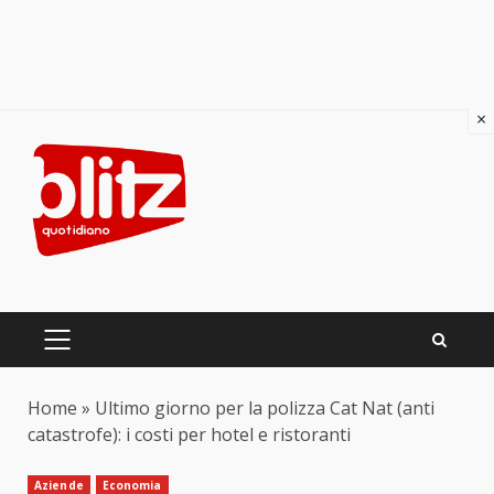
×
Skip
to
content
PRIMARY
MENU
Home
»
Ultimo giorno per la polizza Cat Nat (anti
catastrofe): i costi per hotel e ristoranti
Aziende
Economia