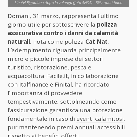
L'hotel Rigopiano dopo la valanga (foto ANSA) - Blitz quotidiano
Domani, 31 marzo, rappresenta l’ultimo
giorno utile per sottoscrivere la
polizza
assicurativa contro i danni da calamità
naturali
, nota come polizza
Cat Nat
.
L’adempimento riguarda principalmente
micro e piccole imprese dei settori
turistico, ristorazione, pesca e
acquacoltura. Facile.it, in collaborazione
con Italfinance e Finital, ha ricordato
l’importanza di provvedere
tempestivamente, sottolineando come
l’assicurazione garantisca una protezione
fondamentale in caso di
eventi calamitosi
,
pur mantenendo premi annuali accessibili
rispetto ai benefici offerti.