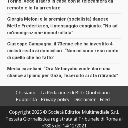
Torino, vede il ladro in casa con la telecamera da
remoto e lo fa arrestare
Giorgia Meloni e la premier (socialista) danese
Mette Frederiksen, il messaggio congiunto: “No ad
un’immigrazione incontrollata”
Giuseppe Campagna, il 73enne che ha investito 4
ciclisti resta ai domiciliari: “Non mi sono reso conto
di quello che ho fatto”
Media israeliani: “Ora Netanyahu vuole dare una
chance al piano per Gaza, l’esercito si sta ritirando”
Chi siamo
La Redazione di Blitz Quotidiano
Pubblicità
Privacy policy
Disclaimer
Feed
Copyright 2025 © Società Editrice Multimediale S.r.l.
Testata Giornalistica registrata al Tribunale di Roma al
n°805 del 14/12/2021