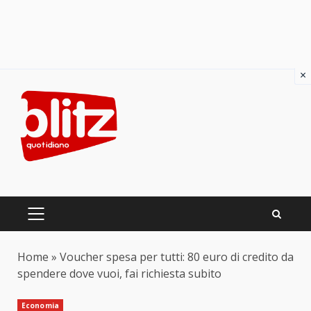
×
Skip
to
content
PRIMARY
MENU
Home
»
Voucher spesa per tutti: 80 euro di credito da
spendere dove vuoi, fai richiesta subito
Economia