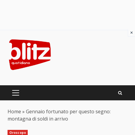
×
Skip
to
content
PRIMARY
MENU
Home
»
Gennaio fortunato per questo segno:
montagna di soldi in arrivo
Oroscopo