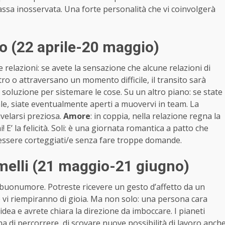
ssa inosservata. Una forte personalità che vi coinvolgerà
o (22 aprile-20 maggio)
e relazioni: se avete la sensazione che alcune relazioni di
ro o attraversano un momento difficile, il transito sarà
 soluzione per sistemare le cose. Su un altro piano: se state
e, siate eventualmente aperti a muovervi in team. La
velarsi preziosa.
Amore
: in coppia, nella relazione regna la
i! E’ la felicità. Soli: è una giornata romantica a patto che
i essere corteggiati/e senza fare troppe domande.
elli (21 maggio-21 giugno)
di buonumore. Potreste ricevere un gesto d’affetto da un
e vi riempiranno di gioia. Ma non solo: una persona cara
dea e avrete chiara la direzione da imboccare. I pianeti
na di percorrere, di scovare nuove possibilità di lavoro anch