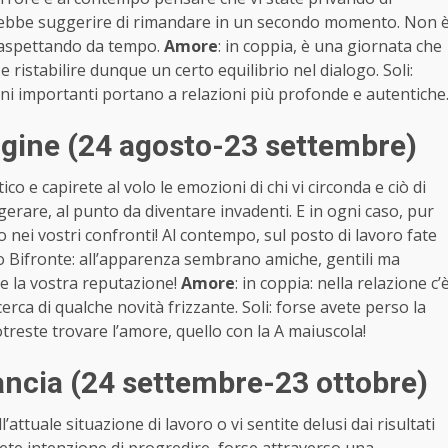
potrebbe suggerire di rimandare in un secondo momento. Non 
 aspettando da tempo.
Amore
: in coppia, è una giornata che
 ristabilire dunque un certo equilibrio nel dialogo. Soli:
ioni importanti portano a relazioni più profonde e autentiche
gine (24 agosto-23 settembre)
co e capirete al volo le emozioni di chi vi circonda e ciò di
rare, al punto da diventare invadenti. E in ogni caso, pur
o nei vostri confronti! Al contempo, sul posto di lavoro fate
 Bifronte: all’apparenza sembrano amiche, gentili ma
re la vostra reputazione!
Amore
: in coppia: nella relazione c’
cerca di qualche novità frizzante. Soli: forse avete perso la
otreste trovare l’amore, quello con la A maiuscola!
ncia (24 settembre-23 ottobre)
’attuale situazione di lavoro o vi sentite delusi dai risultati