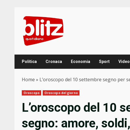
Skip
to
content
Politica
Cronaca
Economia
Sport
Video
Home
»
L’oroscopo del 10 settembre segno per se
Oroscopo
Oroscopo del giorno
L’oroscopo del 10 s
segno: amore, soldi,