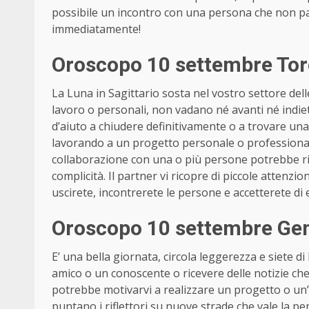
possibile un incontro con una persona che non pa
immediatamente!
Oroscopo 10 settembre Tor
La Luna in Sagittario sosta nel vostro settore dell
lavoro o personali, non vadano né avanti né indiet
d’aiuto a chiudere definitivamente o a trovare una
lavorando a un progetto personale o professional
collaborazione con una o più persone potrebbe ri
complicità. Il partner vi ricopre di piccole attenzion
uscirete, incontrerete le persone e accetterete d
Oroscopo 10 settembre Gem
E’ una bella giornata, circola leggerezza e siete 
amico o un conoscente o ricevere delle notizie ch
potrebbe motivarvi a realizzare un progetto o un’i
puntano i riflettori su nuove strade che vale la pe