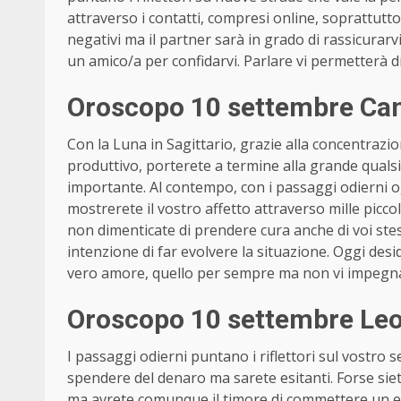
attraverso i contatti, compresi online, soprattutto
negativi ma il partner sarà in grado di rassicurarvi,
un amico/a per confidarvi. Parlare vi permetterà d
Oroscopo 10 settembre Can
Con la Luna in Sagittario, grazie alla concentraz
produttivo, porterete a termine alla grande quals
importante. Al contempo, con i passaggi odierni og
mostrerete il vostro affetto attraverso mille picco
non dimenticate di prendere cura anche di voi stes
intenzione di far evolvere la situazione. Oggi desi
vero amore, quello per sempre ma non vi impegnat
Oroscopo 10 settembre Leon
I passaggi odierni puntano i riflettori sul vostro
spendere del denaro ma sarete esitanti. Forse siete
ma avrete comunque il timore di commettere un er