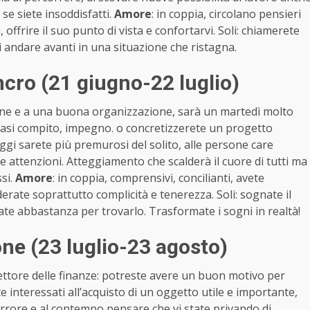
 se siete insoddisfatti.
Amore
: in coppia, circolano pensieri
 offrire il suo punto di vista e confortarvi. Soli: chiamerete
i andare avanti in una situazione che ristagna.
cro (21 giugno-22 luglio)
ione e a una buona organizzazione, sarà un martedì molto
iasi compito, impegno. o concretizzerete un progetto
gi sarete più premurosi del solito, alle persone care
le attenzioni. Atteggiamento che scalderà il cuore di tutti ma
si.
Amore
: in coppia, comprensivi, concilianti, avete
derate soprattutto complicità e tenerezza. Soli: sognate il
e abbastanza per trovarlo. Trasformate i sogni in realtà!
e (23 luglio-23 agosto)
 settore delle finanze: potreste avere un buon motivo per
 interessati all’acquisto di un oggetto utile e importante,
rore e al contempo pensare che vi state privando di