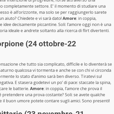
ete intenzione di progredire, forse attraverso una
o completamente settore. E’ il momento di studiare una
ccesso è all’orizzonte, ma solo se per raggiungerlo sarete
n aiuto? Chiedete e vi sarà dato!
Amore
: in coppia,
e idee decisamente piccantine. Soli: l’amore oggi non è una
ria ideale e andrete soltanto alla ricerca di flirt divertenti.
rpione (24 ottobre-22
nsazione che tutto sia complicato, difficile e lo diventerà se
aturno qualcosa vi tormenta e anche se con chi vi circonda
rmente lo stato d’animo sarà ben diverso. Tiratevi su!
ativa. E stasera godetevi un po’ di pace: staccate la spina,
care le batterie.
Amore
: in coppia, l’amore che prova il
é pretendere una prova costante? Soli: se avete qualche
e il buon umore potete contare sugli amici. Sono presenti!
ittario (23 novembre-21