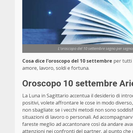
L'oroscopo del 10 settembre segno per segno: 
Cosa dice l’oroscopo del 10 settembre
per tutti
amore, lavoro, soldi e fortuna.
Oroscopo 10 settembre Arie
La Luna in Sagittario accentua il desiderio di int
positivi, volete affrontare le cose in modo diver
non sbagliate: se i vecchi metodi non sono soddisf
situazioni di lavoro o personali. Ad accompagnarvi 
fareste meglio ad accantonare così da andare avan
attenzioni nei confronti del partner, al punto che 