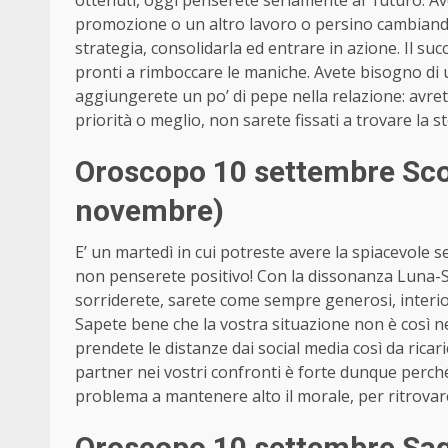
ottenuti, oggi penserete seriamente al futuro. Av
promozione o un altro lavoro o persino cambiand
strategia, consolidarla ed entrare in azione. Il su
pronti a rimboccare le maniche. Avete bisogno di u
aggiungerete un po’ di pepe nella relazione: avret
priorità o meglio, non sarete fissati a trovare la sto
Oroscopo 10 settembre Sco
novembre)
E’ un martedì in cui potreste avere la spiacevole se
non penserete positivo! Con la dissonanza Luna-S
sorriderete, sarete come sempre generosi, interio
Sapete bene che la vostra situazione non è così neg
prendete le distanze dai social media così da ricari
partner nei vostri confronti è forte dunque perch
problema a mantenere alto il morale, per ritrovar
Oroscopo 10 settembre Sag