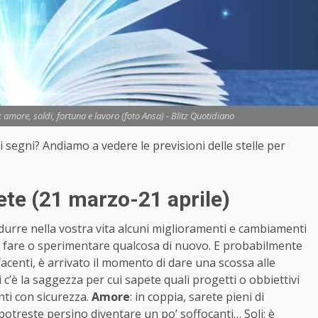
amore, soldi, fortuna e lavoro (foto Ansa) - Blitz Quotidiano
 i segni? Andiamo a vedere le previsioni delle stelle per
te (21 marzo-21 aprile)
rodurre nella vostra vita alcuni miglioramenti e cambiamenti
so, fare o sperimentare qualcosa di nuovo. E probabilmente
acenti, è arrivato il momento di dare una scossa alle
c’è la saggezza per cui sapete quali progetti o obbiettivi
ti con sicurezza.
Amore
: in coppia, sarete pieni di
potreste persino diventare un po’ soffocanti… Soli: è