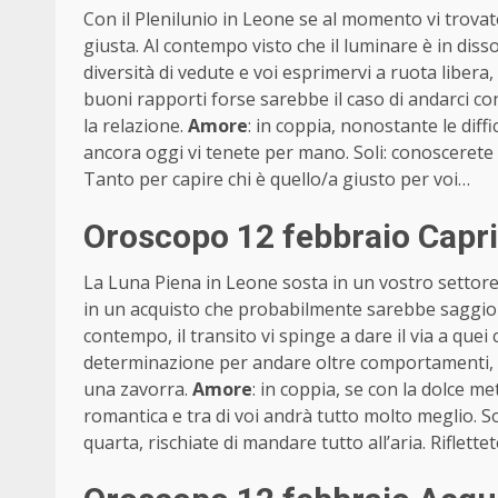
Con il Plenilunio in Leone se al momento vi trovate
giusta. Al contempo visto che il luminare è in d
diversità di vedute e voi esprimervi a ruota libe
buoni rapporti forse sarebbe il caso di andarci co
la relazione.
Amore
: in coppia, nonostante le diff
ancora oggi vi tenete per mano. Soli: conoscerete 
Tanto per capire chi è quello/a giusto per voi…
Oroscopo 12 febbraio Capr
La Luna Piena in Leone sosta in un vostro settore 
in un acquisto che probabilmente sarebbe saggio ev
contempo, il transito vi spinge a dare il via a quei
determinazione per andare oltre comportamenti, s
una zavorra.
Amore
: in coppia, se con la dolce 
romantica e tra di voi andrà tutto molto meglio. S
quarta, rischiate di mandare tutto all’aria. Riflettet