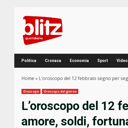
Skip
to
content
Politica
Cronaca
Economia
Sport
Video
Home
»
L’oroscopo del 12 febbraio segno per segn
Oroscopo
Oroscopo del giorno
L’oroscopo del 12 f
amore, soldi, fortun