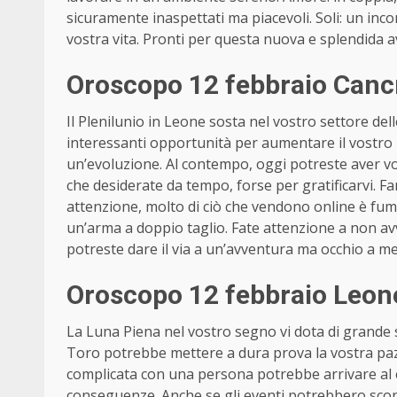
sicuramente inaspettati ma piacevoli. Soli: un inc
vostra vita. Pronti per questa nuova e splendida 
Oroscopo 12 febbraio Cancr
Il Plenilunio in Leone sosta nel vostro settore dell
interessanti opportunità per aumentare il vostro b
un’evoluzione. Al contempo, oggi potreste aver vog
che desiderate da tempo, forse per gratificarvi. F
attenzione, molto di ciò che vendono online è fum
un’arma a doppio taglio. Fate attenzione a non avv
potreste dare il via a un’avventura ma occhio a me
Oroscopo 12 febbraio Leone
La Luna Piena nel vostro segno vi dota di grande
Toro potrebbe mettere a dura prova la vostra pazi
complicata con una persona potrebbe arrivare al c
conseguenze. Anche se gli eventi potrebbero sconvo