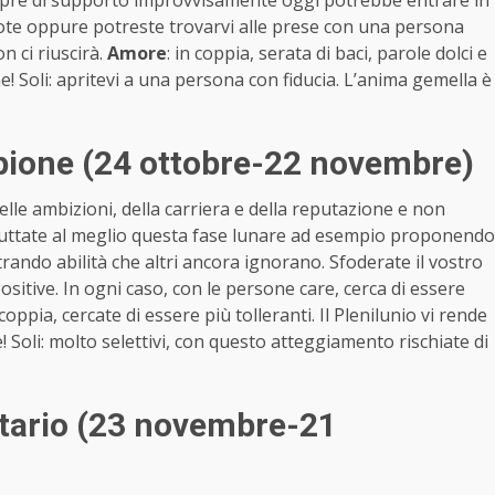
empre di supporto improvvisamente oggi potrebbe entrare in
uote oppure potreste trovarvi alle prese con una persona
n ci riuscirà.
Amore
: in coppia, serata di baci, parole dolci e
e! Soli: apritevi a una persona con fiducia. L’anima gemella è
pione (24 ottobre-22 novembre)
lle ambizioni, della carriera e della reputazione e non
ruttate al meglio questa fase lunare ad esempio proponendo
rando abilità che altri ancora ignorano. Sfoderate il vostro
itive. In ogni caso, con le persone care, cerca di essere
n coppia, cercate di essere più tolleranti. Il Plenilunio vi rende
 Soli: molto selettivi, con questo atteggiamento rischiate di
ttario (23 novembre-21