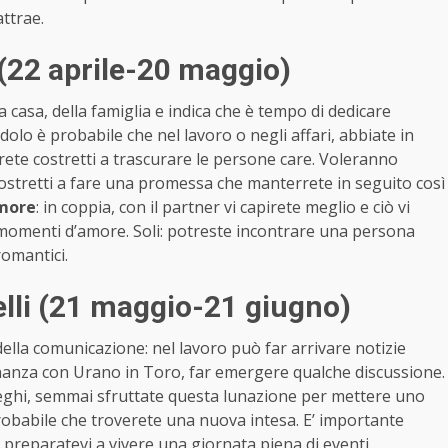
attrae.
(22 aprile-20 maggio)
a casa, della famiglia e indica che è tempo di dedicare
olo è probabile che nel lavoro o negli affari, abbiate in
rete costretti a trascurare le persone care. Voleranno
costretti a fare una promessa che manterrete in seguito così
more
: in coppia, con il partner vi capirete meglio e ciò vi
 momenti d’amore. Soli: potreste incontrare una persona
romantici.
lli (21 maggio-21 giugno)
ella comunicazione: nel lavoro può far arrivare notizie
onanza con Urano in Toro, far emergere qualche discussione.
lleghi, semmai sfruttate questa lunazione per mettere uno
probabile che troverete una nuova intesa. E’ importante
 preparatevi a vivere una giornata piena di eventi