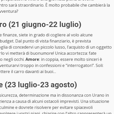
ontro sarà straordinario. È molto probabile che cambierà la
avventura?
o (21 giugno-22 luglio)
e finanze, siete in grado di cogliere al volo alcune
udget. Dal punto di vista finanziario, è prevista
lia di concedervi un piccolo lusso, l’acquisto di un oggetto
arlo vi metterà di buonumore! Unica accortezza: fate
o negli occhi.
Amore
: in coppia, essere molto sinceri è
enturarvi troppo in confessioni e “interrogatori”. Soli:
ttere il carro davanti ai buoi…
 (23 luglio-23 agosto)
 sicurezza, determinazione ma in dissonanza con Urano in
enza a causa di alcuni ostacoli imprevisti. Una situazione
ulmine e dovrete risolvere per evitare spiacevoli
lgere i vostri piani, chiarire con l’altro rappresenterà un