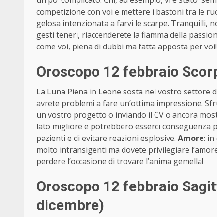
un po’ complicato. Chi, ad esempio, vi è stato s
competizione con voi e mettere i bastoni tra le r
gelosa intenzionata a farvi le scarpe. Tranquilli, no
gesti teneri, riaccenderete la fiamma della passion
come voi, piena di dubbi ma fatta apposta per voi!
Oroscopo 12 febbraio Scor
La Luna Piena in Leone sosta nel vostro settore de
avrete problemi a fare un’ottima impressione. Sf
un vostro progetto o inviando il CV o ancora most
lato migliore e potrebbero esserci conseguenza pos
pazienti e di evitare reazioni esplosive.
Amore
: i
molto intransigenti ma dovete privilegiare l’amore!
perdere l’occasione di trovare l’anima gemella!
Oroscopo 12 febbraio Sagi
dicembre)