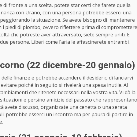
 di fronte a una scelta, potete star certi che farete quella
issonanza con Urano, con una persona potrebbe esserci una
ra, peggiorando la situazione. Se avete bisogno di mantenere
n i piedi di piombo, ovvero riflettere prima di comprometter
icoltà che potreste aver attraversato, siete sempre uniti. E
due persone. Liberi come l’aria le affascinerete entrambi.
icorno (22 dicembre-20 gennaio)
delle finanze e potrebbe accendere il desiderio di lanciarvi
itare poiché in seguito si rivelerà una spesa inutile. Al
 cambiamenti che ritenete necessari nella vostra vita. Vi dà la
ituazioni e persino amicizie del passato che rappresentan
metà avete discusso, organizzate una cenetta o una serata
oli: potrebbe esserci un incontro ma per paura di partire in
e.