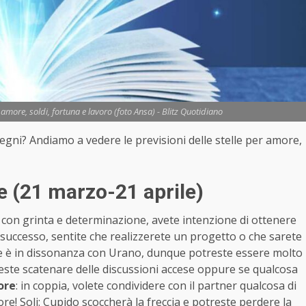
more, soldi, fortuna e lavoro (foto Ansa) - Blitz Quotidiano
 segni? Andiamo a vedere le previsioni delle stelle per amore,
e (21 marzo-21 aprile)
 con grinta e determinazione, avete intenzione di ottenere
 successo, sentite che realizzerete un progetto o che sarete
are è in dissonanza con Urano, dunque potreste essere molto
reste scatenare delle discussioni accese oppure se qualcosa
ore
: in coppia, volete condividere con il partner qualcosa di
re! Soli: Cupido scoccherà la freccia e potreste perdere la