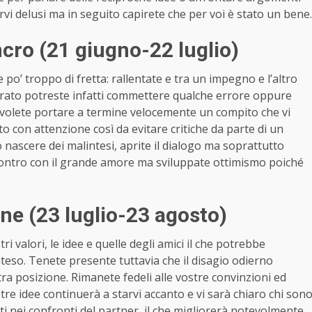
tirvi delusi ma in seguito capirete che per voi è stato un bene.
ro (21 giugno-22 luglio)
e po’ troppo di fretta: rallentate e tra un impegno e l’altro
ato potreste infatti commettere qualche errore oppure
 volete portare a termine velocemente un compito che vi
 con attenzione così da evitare critiche da parte di un
o nascere dei malintesi, aprite il dialogo ma soprattutto
incontro con il grande amore ma sviluppate ottimismo poiché
e (23 luglio-23 agosto)
i valori, le idee e quelle degli amici il che potrebbe
nteso. Tenete presente tuttavia che il disagio odierno
ra posizione. Rimanete fedeli alle vostre convinzioni ed
stre idee continuerà a starvi accanto e vi sarà chiaro chi son
ti nei confronti del partner, il che migliorerà notevolmente