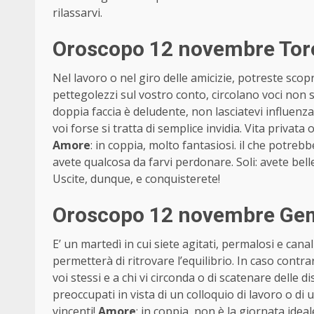
rilassarvi.
Oroscopo 12 novembre Toro
Nel lavoro o nel giro delle amicizie, potreste scop
pettegolezzi sul vostro conto, circolano voci no
doppia faccia è deludente, non lasciatevi influenz
voi forse si tratta di semplice invidia. Vita privata
Amore
: in coppia, molto fantasiosi. il che potre
avete qualcosa da farvi perdonare. Soli: avete belle
Uscite, dunque, e conquisterete!
Oroscopo 12 novembre Gem
E’ un martedì in cui siete agitati, permalosi e canal
permetterà di ritrovare l’equilibrio. In caso contrar
voi stessi e a chi vi circonda o di scatenare delle d
preoccupati in vista di un colloquio di lavoro o di
vincenti!
Amore
: in coppia, non è la giornata ide