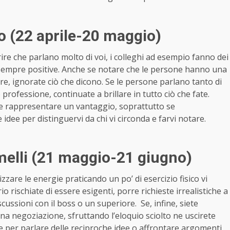
 (22 aprile-20 maggio)
rire che parlano molto di voi, i colleghi ad esempio fanno dei
n sempre positive. Anche se notare che le persone hanno una
are, ignorate ciò che dicono. Se le persone parlano tanto di
 o professione, continuate a brillare in tutto ciò che fate.
bbe rappresentare un vantaggio, soprattutto se
 idee per distinguervi da chi vi circonda e farvi notare.
elli (21 maggio-21 giugno)
izzare le energie praticando un po’ di esercizio fisico vi
io rischiate di essere esigenti, porre richieste irrealistiche a
iscussioni con il boss o un superiore. Se, infine, siete
 una negoziazione, sfruttando l’eloquio sciolto ne uscirete
ale per parlare delle reciproche idee o affrontare argomenti