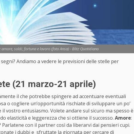
more, soldi, fortuna e lavoro (foto Ansa) - Blitz Quotidiano
i segni? Andiamo a vedere le previsioni delle stelle per
te (21 marzo-21 aprile)
ivamente il che potrebbe spingere ad accentuare eventuali
a o cogliere un’opportunità rischiate di sviluppare un po’
e il vostro entusiasmo. Volete andare sul sicuro ma spesso è
o elasticità e leggerezza che si ottiene il successo.
Amore
:
 Parlatene con il partner così da liberarvi dai pensieri cupi.
tonate i dubbi e sfruttate la giornata per cercare di