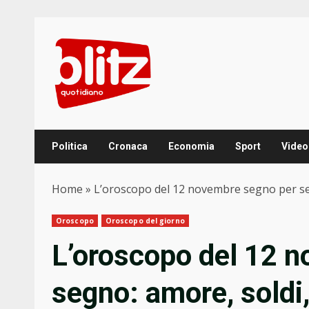
Skip
to
content
Politica
Cronaca
Economia
Sport
Video
Home
»
L’oroscopo del 12 novembre segno per seg
Oroscopo
Oroscopo del giorno
L’oroscopo del 12 
segno: amore, soldi,