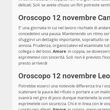
delicati. Soli: se avete chiuso un flirt potreste sen
Oroscopo 12 novembre Canc
E’ una giornata in cui nel lavoro rischiate di andar
concedetevi una pausa. Mantenendo un ritmo serr
sfuggirvi un dettaglio importante, soprattutto se
annoia. Prudenza, organizzatevi ed esaminate tutto
collega o del boss.
Amore
: in coppia, se dovesser
esprimetevi con sincerità. Soli: non è previsto l’
presto arriverà!
Oroscopo 12 novembre Leon
Potrebbe esserci una notevole differenza tra i vostr
scatenare la paura del rifiuto o portare a un mali
svanirà nel giro di poco dunque mantenete la vost
esprimetele con sicurezza. Chi è in linea con le vo
i vostri veri alleati.
Amore
: in coppia, meno esigen