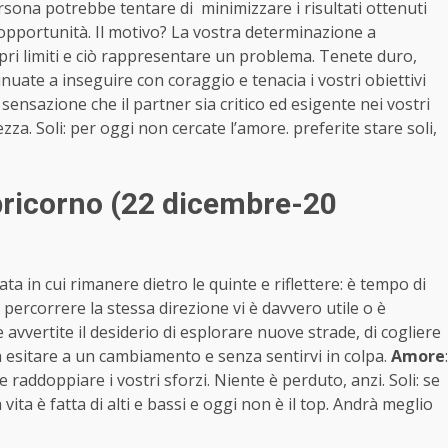
ona potrebbe tentare di minimizzare i risultati ottenuti
opportunità. Il motivo? La vostra determinazione a
ropri limiti e ciò rappresentare un problema. Tenete duro,
nuate a inseguire con coraggio e tenacia i vostri obiettivi
 sensazione che il partner sia critico ed esigente nei vostri
ezza. Soli: per oggi non cercate l’amore. preferite stare soli,
ricorno (22 dicembre-20
ata in cui rimanere dietro le quinte e riflettere: è tempo di
 percorrere la stessa direzione vi è davvero utile o è
vvertite il desiderio di esplorare nuove strade, di cogliere
esitare a un cambiamento e senza sentirvi in colpa.
Amore
:
e raddoppiare i vostri sforzi. Niente è perduto, anzi. Soli: se
vita è fatta di alti e bassi e oggi non è il top. Andrà meglio