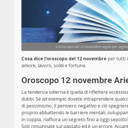
L'oroscopo del 12 novembre segno per segno: a
Cosa dice l’oroscopo del 12 novembre
per tutti 
amore, lavoro, soldi e fortuna.
Oroscopo 12 novembre Arie
La tendenza odierna è quella di riflettere eccess
dubbi. Se ad esempio dovete intraprendere qualcos
di pessimismo, il pensiero negativo e ciò spegner
proprio abbattendo le barriere mentali, sviluppand
in coppia, riaffiora un segreto fino a oggi sepolto?
Soli: rimuginate sul passato ed è un errore. Accan