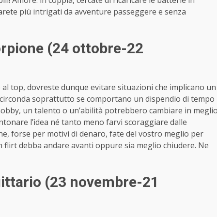
ili! Amore: in coppia, cercate di ricaricare le batterie in
 sarete più intrigati da avventure passeggere e senza
pione (24 ottobre-22
 al top, dovreste dunque evitare situazioni che implicano un
 vi circonda soprattutto se comportano un dispendio di tempo
hobby, un talento o un’abilità potrebbero cambiare in megli
ntonare l’idea né tanto meno farvi scoraggiare dalle
one, forse per motivi di denaro, fate del vostro meglio per
e un flirt debba andare avanti oppure sia meglio chiudere. Ne
ttario (23 novembre-21