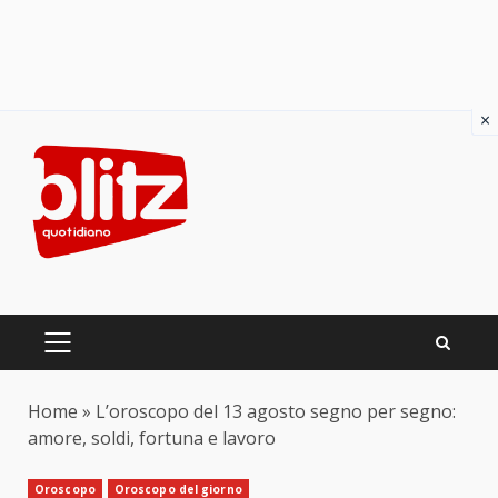
×
Skip
to
content
PRIMARY
MENU
Home
»
L’oroscopo del 13 agosto segno per segno:
amore, soldi, fortuna e lavoro
Oroscopo
Oroscopo del giorno