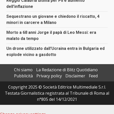
Reggio Calabria ultima per Pil e aumento
dell’inflazione
Sequestrano un giovane e chiedono il riscatto, 4
minori in carcere a Milano
Morto a 68 anni Jorge il papà di Leo Messi: era
malato da tempo
Un drone utilizzato dall’Ucraina entra in Bulgaria ed
esplode vicino a gasdotto
Chi siamo
La Redazione di Blitz Quotidiano
Pubblicità
Privacy policy
Disclaimer
Feed
Copyright 2025 © Società Editrice Multimediale S.r.l.
Testata Giornalistica registrata al Tribunale di Roma al
n°805 del 14/12/2021