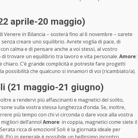
22 aprile-20 maggio)
di Venere in Bilancia – sosterà fino al 6 novembre – sarete
senza creare uno squilibrio. Avrete voglia di pace, di
se con calma e di pensare anche a voi stessi, al vostro
di trovare un equilibrio tra lavoro e vita personale.
Amore
:
e chiaro. C’è grande complicità e potreste fare progetti
’è la possibilità che qualcuno si innamori di voi (ricambiato/a).
li (21 maggio-21 giugno)
oltre a rendervi più affascinanti e magnetici del solito,
rsone sulla vostra stessa lunghezza d’onda. Se, inoltre,
rrere più tempo con chi vi circonda o dare voce alla vostra
migliori dell’anno!
Amore
: in coppia, magnetici come siete il
Serata ricca di emozioni! Soli: è la giornata ideale per
bili. Più in generale è possibile un bellissimo incontro