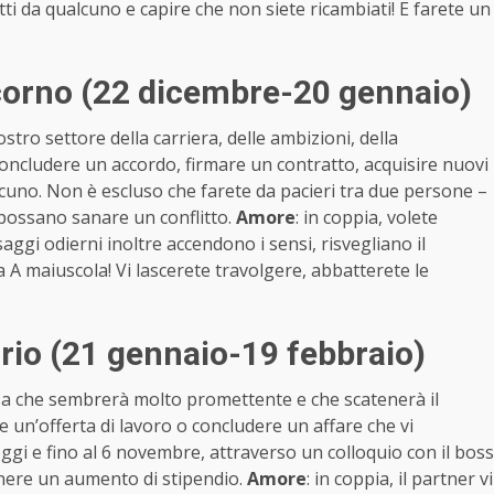
atti da qualcuno e capire che non siete ricambiati! E farete un
corno (22 dicembre-20 gennaio)
stro settore della carriera, delle ambizioni, della
oncludere un accordo, firmare un contratto, acquisire nuovi
ualcuno. Non è escluso che farete da pacieri tra due persone –
 possano sanare un conflitto.
Amore
: in coppia, volete
saggi odierni inoltre accendono i sensi, risvegliano il
la A maiuscola! Vi lascerete travolgere, abbatterete le
io (21 gennaio-19 febbraio)
sa che sembrerà molto promettente e che scatenerà il
 un’offerta di lavoro o concludere un affare che vi
i e fino al 6 novembre, attraverso un colloquio con il boss
tenere un aumento di stipendio.
Amore
: in coppia, il partner vi