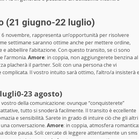
 (21 giugno-22 luglio)
 al 6 novembre, rappresenta un’opportunità per risolvere
ssime settimane saranno ottime anche per mettere ordine,
e e abbellire l’abitazione. Con questo transito, se ci sono
ire l’armonia.
Amore
: in coppia, non aggiungerete benzina al
 placherà il partner. Soli: con una persona che vi
omplicata. Il vostro intuito sarà ottimo, l’altro/a insisterà 
lugli0-23 agosto)
l vostro della comunicazione: ovunque “conquisterete”
attative, tutto si snoderà facilmente. Il transito è eccellente
azia e sensibilità. Sarete in grado di intuire ciò che gli altri
di una conversazione.
Amore
: in coppia, atmosfera romantica
a dolce pausa. Soli: cercate di leggere attentamente un sms