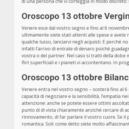
di una persona che vi corteggia in modo discreto: 
Oroscopo 13 ottobre Vergi
Venere esce dal vostro segno e fino al 6 novembre 
ultimamente siete stati attenti alle spese e avete 
qualche lusso, lanciarvi negli acquisti. E perché n
infatti l’arrivo di entrate di denaro poiché guadag
vostra o del partner. Nel caso si tratti della dolce
flirt superficiali e i pianeti vi accontentano. In 
Oroscopo 13 ottobre Bilanc
Venere entra nel vostro segno – sosterà fino al 6 n
capacità di negoziare e la sensibilità, l’empatia ne
attenzione: anche se potete essere ottimi ascoltat
punto di di vista chiaramente anziché cercare di ada
rinnovamento, di far parlare il vostro cuore. Se i
romantica. Soli: come detto siete molto affascinant