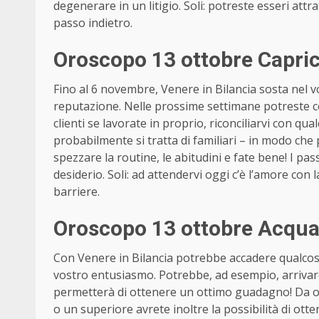
degenerare in un litigio. Soli: potreste esseri attr
passo indietro.
Oroscopo 13 ottobre Capri
Fino al 6 novembre, Venere in Bilancia sosta nel vo
reputazione. Nelle prossime settimane potreste c
clienti se lavorate in proprio, riconciliarvi con q
probabilmente si tratta di familiari – in modo che
spezzare la routine, le abitudini e fate bene! I pas
desiderio. Soli: ad attendervi oggi c’è l’amore con 
barriere.
Oroscopo 13 ottobre Acquar
Con Venere in Bilancia potrebbe accadere qualco
vostro entusiasmo. Potrebbe, ad esempio, arrivare
permetterà di ottenere un ottimo guadagno! Da ogg
o un superiore avrete inoltre la possibilità di ot