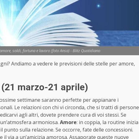
more, soldi, fortuna e lavoro (foto Ansa) - Blitz Quotidiano
segni? Andiamo a vedere le previsioni delle stelle per amore,
 (21 marzo-21 aprile)
prossime settimane saranno perfette per appianare i
nali. Le relazioni con chi vi circonda, che si tratti di persone
dicarvi agli altri, dovete prendere cura di voi stessi. Se
 a un’atmosfera armoniosa.
Amore
: in coppia, la routine inizia
l punto sulla relazione. Se occorre, fate delle concessioni.
e il via a un’amicizia amorosa. Assaporate queste nuove