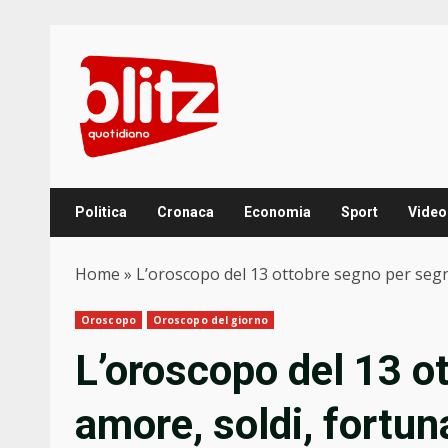
Skip
to
content
Politica
Cronaca
Economia
Sport
Video
Home
»
L’oroscopo del 13 ottobre segno per segn
Oroscopo
Oroscopo del giorno
L’oroscopo del 13 o
amore, soldi, fortun