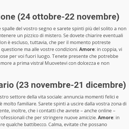
ione (24 ottobre-22 novembre)
 spalle del vostro segno e sarete spinti più del solito a non
tenere un pizzico di mistero. Se dovete chiarire eventuali
 Non è escluso, tuttavia, che per il momento potreste
a questione ma alle vostre condizioni.
Amore
: in coppia, vi
 cose per voi fuori luogo. Tenete presente che potrebbe
amore a prima vistra! Muovetevi con dolcezza e non
tario (23 novembre-21 dicembre)
tro settore della vita sociale: annuncia momenti felici e
 molto familiare. Sarete spinti a uscire dalla vostra zona di
ente, inoltre, che i contatti che avrete – anche online –
rofessionali che per stringere nuove amicizie.
Amore
: in
re qualche battibecco. Calma, evitate che possano