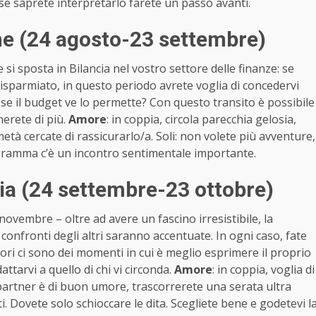
se saprete interpretarlo farete un passo avanti.
ne (24 agosto-23 settembre)
si sposta in Bilancia nel vostro settore delle finanze: se
risparmiato, in questo periodo avrete voglia di concedervi
o se il budget ve lo permette? Con questo transito è possibile
nerete di più.
Amore
: in coppia, circola parecchia gelosia,
 metà cercate di rassicurarlo/a. Soli: non volete più avventure,
programma c’è un incontro sentimentale importante.
ia (24 settembre-23 ottobre)
ovembre – oltre ad avere un fascino irresistibile, la
i confronti degli altri saranno accentuate. In ogni caso, fate
ori ci sono dei momenti in cui è meglio esprimere il proprio
ttarvi a quello di chi vi circonda.
Amore
: in coppia, voglia di
l partner è di buon umore, trascorrerete una serata ultra
i. Dovete solo schioccare le dita. Scegliete bene e godetevi l