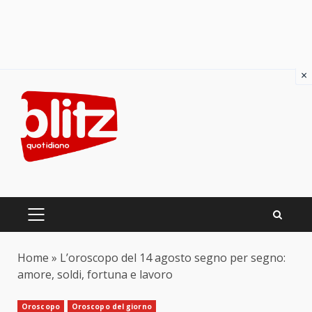
×
Skip
to
content
PRIMARY
MENU
Home
»
L’oroscopo del 14 agosto segno per segno:
amore, soldi, fortuna e lavoro
Oroscopo
Oroscopo del giorno