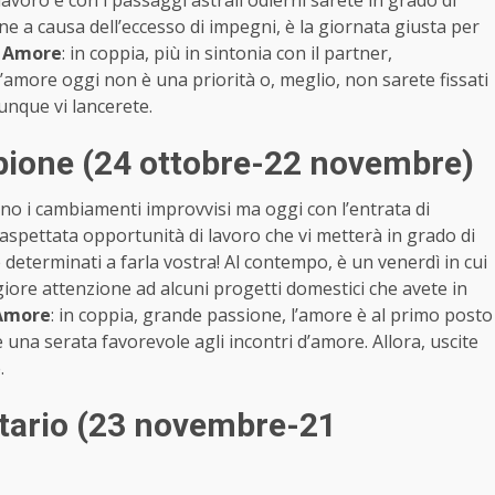
voro e con i passaggi astrali odierni sarete in grado di
ne a causa dell’eccesso di impegni, è la giornata giusta per
!
Amore
: in coppia, più in sintonia con il partner,
l’amore oggi non è una priorità o, meglio, non sarete fissati
unque vi lancerete.
pione (24 ottobre-22 novembre)
iono i cambiamenti improvvisi ma oggi con l’entrata di
aspettata opportunità di lavoro che vi metterà in grado di
 determinati a farla vostra! Al contempo, è un venerdì in cui
ore attenzione ad alcuni progetti domestici che avete in
Amore
: in coppia, grande passione, l’amore è al primo posto
è una serata favorevole agli incontri d’amore. Allora, uscite
.
ttario (23 novembre-21