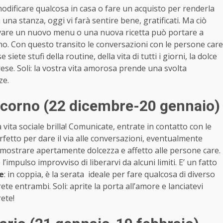
 modificare qualcosa in casa o fare un acquisto per renderla
na stanza, oggi vi farà sentire bene, gratificati. Ma ciò
rovare un nuovo menu o una nuova ricetta può portare a
o. Con questo transito le conversazioni con le persone care
se siete stufi della routine, della vita di tutti i giorni, la dolce
ese. Soli: la vostra vita amorosa prende una svolta
ze.
icorno (22 dicembre-20 gennaio)
a vita sociale brilla! Comunicate, entrate in contatto con le
rfetto per dare il via alle conversazioni, eventualmente
a mostrare apertamente dolcezza e affetto alle persone care.
impulso improvviso di liberarvi da alcuni limiti. E’ un fatto
e
: in coppia, è la serata ideale per fare qualcosa di diverso
ete entrambi. Soli: aprite la porta all’amore e lanciatevi
rete!