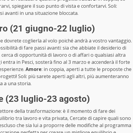
arvi, spiegare il suo punto di vista e confortarvi. Soli:
si avanti in una situazione bloccata.
o (21 giugno-22 luglio)
 dovrete coglierla al volo poiché andrà a vostro vantaggio.
ibilità di fare passi avanti: sia che abbiate il desiderio di
erca di opportunità di lavoro o di affari o qualsiasi altra
entra in Pesci, sosterà fino al 3 marzo e accenderà il forte
 esperienze.
Amore
: in coppia, aperti a tutte le proposte che
progetti! Soli: più sarete aperti agli altri, più aumenteranno
ia a una storia.
 (23 luglio-23 agosto)
ettore della trasformazione: è il momento di fare dei
ibrio tra lavoro e vita privata, Cercate di capire quali sono
 escluso che sia lui a proporre delle modifiche al programma
occasione perfetta per creare un migliore equilibrio e