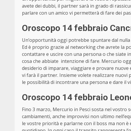
avete dei dubbi, il partner sarà in grado di rassicur
parlare con un amico vi permetterà di fare dei pas
Oroscopo 14 febbraio Cancr
Un’opportunità oggi potrebbe spuntare dal nulla e
Ed è proprio grazie al networking che avrete la poss
contattare e uscire con una persona o che siate in c
cosa che abbiate intenzione di fare. Mercurio oggi 
desiderio di imparare, viaggiare e provare nuove
vi farà il partner. Insieme volete realizzare nuovi 
le possibilità di incontrare una persona e dare il v
Oroscopo 14 febbraio Leone
Fino 3 marzo, Mercurio in Pesci sosta nel vostro s
cambiamenti, anche improvvisi non ultimo nell’equil
le vostre priorità e parlarne con il boss ma non è
quotidiano. In ogni caso il transito rappresenta l’