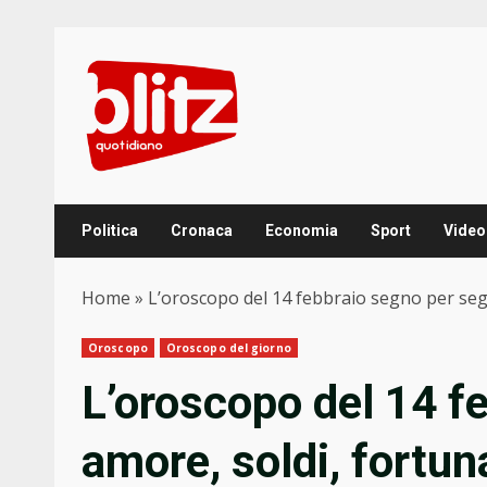
Skip
to
content
Politica
Cronaca
Economia
Sport
Video
Home
»
L’oroscopo del 14 febbraio segno per segn
Oroscopo
Oroscopo del giorno
L’oroscopo del 14 f
amore, soldi, fortun