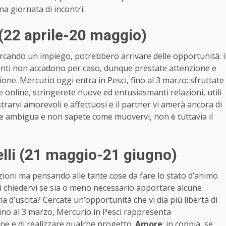
na giornata di incontri.
(22 aprile-20 maggio)
cercando un impiego, potrebbero arrivare delle opportunità: i
venti non accadono per caso, dunque prestate attenzione e
ne. Mercurio oggi entra in Pesci, fino al 3 marzo: sfruttate
he online, stringerete nuove ed entusiasmanti relazioni, utili
strarvi amorevoli e affettuosi e il partner vi amerà ancora di
ione ambigua e non sapete come muovervi, non è tuttavia il
lli (21 maggio-21 giugno)
zioni ma pensando alle tante cose da fare lo stato d’animo
i chiedervi se sia o meno necessario apportare alcune
ia d’uscita? Cercate un’opportunità che vi dia più libertà di
fino al 3 marzo, Mercurio in Pesci rappresenta
ne e di realizzare qualche progetto.
Amore
: in coppia, se