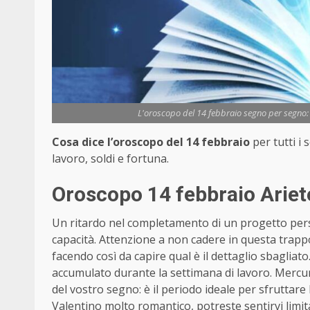
L'oroscopo del 14 febbraio segno per segno: a
Cosa dice l’oroscopo del 14 febbraio
per tutti i
lavoro, soldi e fortuna.
Oroscopo 14 febbraio Ariet
Un ritardo nel completamento di un progetto perso
capacità. Attenzione a non cadere in questa trappol
facendo così da capire qual è il dettaglio sbagliato
accumulato durante la settimana di lavoro. Mercuri
del vostro segno: è il periodo ideale per sfruttare 
Valentino molto romantico, potreste sentirvi limitati