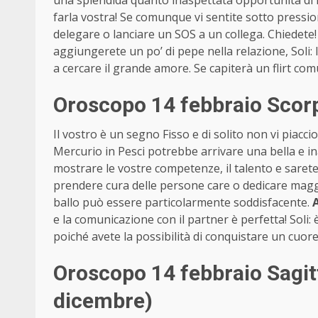
una splendida quanto inaspettata opportunità di la
farla vostra! Se comunque vi sentite sotto pressio
delegare o lanciare un SOS a un collega. Chiedete
aggiungerete un po’ di pepe nella relazione, Soli: 
a cercare il grande amore. Se capiterà un flirt com
Oroscopo 14 febbraio Scor
Il vostro è un segno Fisso e di solito non vi piacc
Mercurio in Pesci potrebbe arrivare una bella e in
mostrare le vostre competenze, il talento e sarete
prendere cura delle persone care o dedicare maggi
ballo può essere particolarmente soddisfacente.
e la comunicazione con il partner è perfetta! Soli: 
poiché avete la possibilità di conquistare un cuore
Oroscopo 14 febbraio Sagi
dicembre)