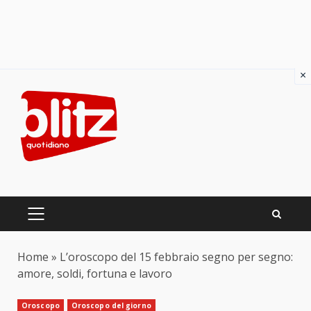
×
Skip
to
content
PRIMARY
MENU
Home
»
L’oroscopo del 15 febbraio segno per segno:
amore, soldi, fortuna e lavoro
Oroscopo
Oroscopo del giorno