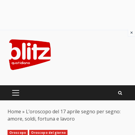
×
Skip
to
content
PRIMARY
MENU
Home
»
L’oroscopo del 17 aprile segno per segno:
amore, soldi, fortuna e lavoro
Oroscopo
Oroscopo del giorno