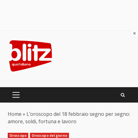
×
Skip
to
content
PRIMARY
MENU
Home
»
L’oroscopo del 18 febbraio segno per segno:
amore, soldi, fortuna e lavoro
Oroscopo
Oroscopo del giorno