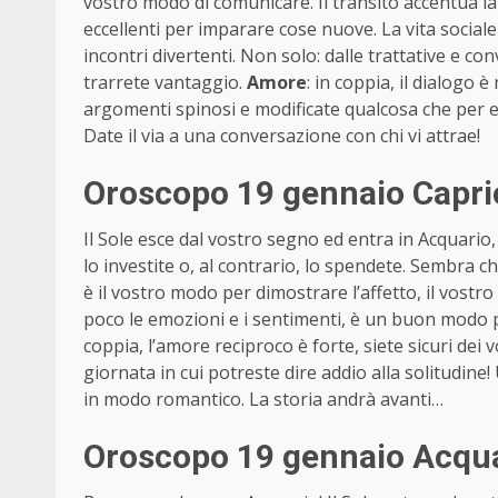
vostro modo di comunicare. Il transito accentua l
eccellenti per imparare cose nuove. La vita soci
incontri divertenti. Non solo: dalle trattative e 
trarrete vantaggio.
Amore
: in coppia, il dialogo 
argomenti spinosi e modificate qualcosa che per e
Date il via a una conversazione con chi vi attrae!
Oroscopo 19 gennaio Capri
Il Sole esce dal vostro segno ed entra in Acquario,
lo investite o, al contrario, lo spendete. Sembra ch
è il vostro modo per dimostrare l’affetto, il vo
poco le emozioni e i sentimenti, è un buon modo p
coppia, l’amore reciproco è forte, siete sicuri dei v
giornata in cui potreste dire addio alla solitudine
in modo romantico. La storia andrà avanti…
Oroscopo 19 gennaio Acqua