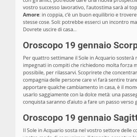
con gli amici, potrebbe dare una nuova prospettiva
vostro successo lavorativo, l’autostima sarà al top
Amore
: in coppia, c’è un buon equilibrio e trov
stesse cose. Soli: potrebbe esserci un incontro ma
Dovrete uscire di casa…
Oroscopo 19 gennaio Scorp
Per quattro settimane il Sole in Acquario sosterà ne
impegnati in compiti che richiedono molta forza 
possibile, per rilassarvi. Scoprirete che concentrar
compagnia delle persone care vi farà sentire tranqu
apportare qualche cambiamento in casa, è il mom
usarlo saggiamente con la dolce metà: una passegg
conquista saranno d’aiuto a fare un passo verso gli
Oroscopo 19 gennaio Sagit
Il Sole in Acquario sosta nel vostro settore delle com