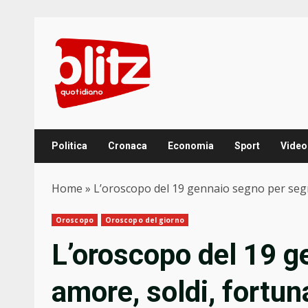
Skip
to
content
Politica
Cronaca
Economia
Sport
Video
Home
»
L’oroscopo del 19 gennaio segno per segn
Oroscopo
Oroscopo del giorno
L’oroscopo del 19 g
amore, soldi, fortun