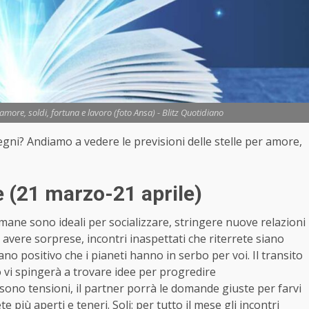
more, soldi, fortuna e lavoro (foto Ansa) - Blitz Quotidiano
segni? Andiamo a vedere le previsioni delle stelle per amore,
 (21 marzo-21 aprile)
imane sono ideali per socializzare, stringere nuove relazioni
e avere sorprese, incontri inaspettati che riterrete siano
no positivo che i pianeti hanno in serbo per voi. Il transito
 o vi spingerà a trovare idee per progredire
i sono tensioni, il partner porrà le domande giuste per farvi
e più aperti e teneri. Soli: per tutto il mese gli incontri