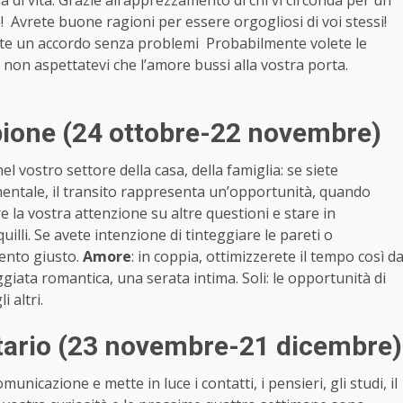
 di vita. Grazie all’apprezzamento di chi vi circonda per un
! Avrete buone ragioni per essere orgogliosi di voi stessi!
erete un accordo senza problemi Probabilmente volete le
 non aspettatevi che l’amore bussi alla vostra porta.
ione (24 ottobre-22 novembre)
l vostro settore della casa, della famiglia: se siete
mentale, il transito rappresenta un’opportunità, quando
e la vostra attenzione su altre questioni e stare in
illi. Se avete intenzione di tinteggiare le pareti o
ento giusto.
Amore
: in coppia, ottimizzerete il tempo così d
iata romantica, una serata intima. Soli: le opportunità di
 altri.
tario (23 novembre-21 dicembre)
unicazione e mette in luce i contatti, i pensieri, gli studi, il