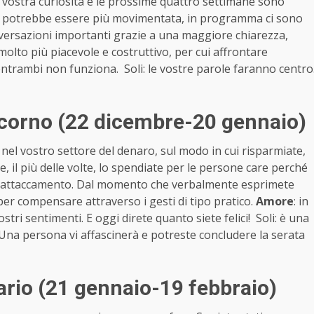
a vostra curiosità e le prossime quattro settimane sono
ale potrebbe essere più movimentata, in programma ci sono
conversazioni importanti grazie a una maggiore chiarezza,
è molto più piacevole e costruttivo, per cui affrontare
ntrambi non funziona. Soli: le vostre parole faranno centro
corno (22 dicembre-20 gennaio)
 nel vostro settore del denaro, sul modo in cui risparmiate,
e, il più delle volte, lo spendiate per le persone care perché
stro attaccamento. Dal momento che verbalmente esprimete
er compensare attraverso i gesti di tipo pratico.
Amore
: in
ostri sentimenti. E oggi direte quanto siete felici! Soli: è una
! Una persona vi affascinerà e potreste concludere la serata
rio (21 gennaio-19 febbraio)