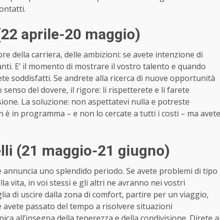
ontatti.
22 aprile-20 maggio)
tore della carriera, delle ambizioni: se avete intenzione di
nti. E’ il momento di mostrare il vostro talento e quando
te soddisfatti. Se andrete alla ricerca di nuove opportunità
 senso del dovere, il rigore: li rispetterete e li farete
usione. La soluzione: non aspettatevi nulla e potreste
 è in programma – e non lo cercate a tutti i costi – ma avet
li (21 maggio-21 giugno)
ne annuncia uno splendido periodo. Se avete problemi di tipo
la vita, in voi stessi e gli altri ne avranno nei vostri
lia di uscire dalla zona di comfort, partire per un viaggio,
e avete passato del tempo a risolvere situazioni
nica all’insegna della tenerezza e della condivisione. Direte a