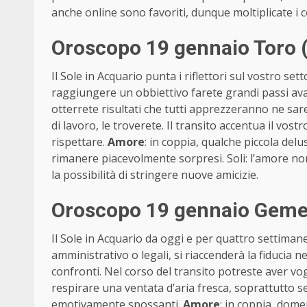
anche online sono favoriti, dunque moltiplicate i c
Oroscopo 19 gennaio Toro (
Il Sole in Acquario punta i riflettori sul vostro set
raggiungere un obbiettivo farete grandi passi ava
otterrete risultati che tutti apprezzeranno ne sare
di lavoro, le troverete. Il transito accentua il vostro
rispettare.
Amore
: in coppia, qualche piccola del
rimanere piacevolmente sorpresi. Soli: l’amore non
la possibilità di stringere nuove amicizie.
Oroscopo 19 gennaio Gemel
Il Sole in Acquario da oggi e per quattro settima
amministrativo o legali, si riaccenderà la fiducia nel
confronti. Nel corso del transito potreste aver vog
respirare una ventata d’aria fresca, soprattutto s
emotivamente spossanti.
Amore
: in coppia, dome