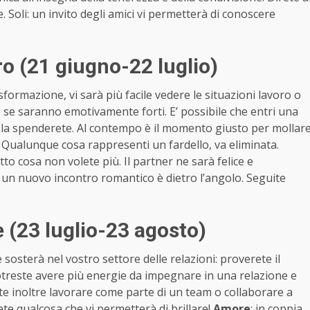
Soli: un invito degli amici vi permetterà di conoscere
 (21 giugno-22 luglio)
sformazione, vi sarà più facile vedere le situazioni lavoro o
 se saranno emotivamente forti. E’ possibile che entri una
 la spenderete. Al contempo è il momento giusto per mollar
. Qualunque cosa rappresenti un fardello, va eliminata.
to cosa non volete più. Il partner ne sarà felice e
/e, un nuovo incontro romantico è dietro l’angolo. Seguite
(23 luglio-23 agosto)
 sosterà nel vostro settore delle relazioni: proverete il
Potreste avere più energie da impegnare in una relazione e
ante inoltre lavorare come parte di un team o collaborare a
rete qualcosa che vi permetterà di brillare!
Amore
: in coppia,