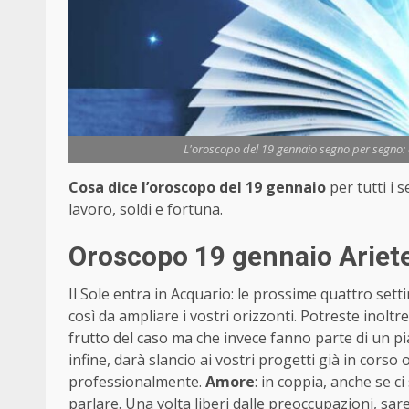
L'oroscopo del 19 gennaio segno per segno: a
Cosa dice l’oroscopo del 19 gennaio
per tutti i 
lavoro, soldi e fortuna.
Oroscopo 19 gennaio Ariete
Il Sole entra in Acquario: le prossime quattro sett
così da ampliare i vostri orizzonti. Potreste inoltr
frutto del caso ma che invece fanno parte di un pia
infine, darà slancio ai vostri progetti già in corso
professionalmente.
Amore
: in coppia, anche se c
parlare. Una volta liberi dalle preoccupazioni, saret