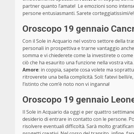
partner quanto l’amate! Le emozioni sono intense. 
persone entusiasmanti. Sarete corteggiatissimi/e!
Oroscopo 19 gennaio Cancro
Con il Sole in Acquario nel vostro settore della tra
personali in prospettiva e trarne vantaggio anche
somma e vi chiederete come la investirete o come
ciò che ha esaurito una funzione nella vostra vita
Amore
: in coppia, sapete cosa volete ma soprattut
ritroverete una bella complicità. Soli: fatevi belli
l’istinto che com’è noto non vi inganna!
Oroscopo 19 gennaio Leone 
Il Sole in Acquario da oggi e per quattro settimane
desiderio di entrare in contatto con le persone. 
risolvere eventuali difficoltà. Sarà molto gratific
progetti creativi. Nel corso del transito, infine, fa