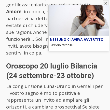
gentilezza: chiarite una volta per tutte.
Amore
: in coppia, se doveste scoprire che il
partner vi ha detto una piccola bugia
evitate di chiudervi e lasciate che spieghi le
sue ragioni. Anche se non è detto che
funzionerà… Soli: rimandate le uscite e gli
NESSUNO CI AVEVA AVVERTITO
Fastidio terribile
inviti, avete bisogno di rilassarvi senza
sentirvi in colpa.
Oroscopo 20 luglio Bilancia
(24 settembre-23 ottobre)
La congiunzione Luna-Urano in Gemelli per
il vostro segno è molto positiva e
rappresenta un invito ad ampliare gli
orizzonti, a cambiare prospettiva! Se siete