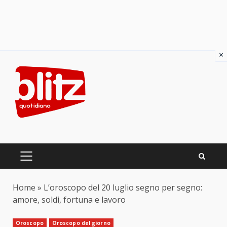
×
Skip
to
content
PRIMARY
MENU
Home
»
L’oroscopo del 20 luglio segno per segno:
amore, soldi, fortuna e lavoro
Oroscopo
Oroscopo del giorno