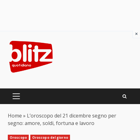
×
Skip
to
content
PRIMARY
MENU
Home
»
L’oroscopo del 21 dicembre segno per
segno: amore, soldi, fortuna e lavoro
Oroscopo
Oroscopo del giorno