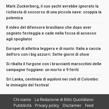
Mark Zuckerberg, il suo yacht avrebbe ignorato la
richiesta di soccorso di una piccola nave: scoppia la
polemica
Il video del difensore brasiliano che dopo aver
segnato festeggia e cade nella fossa di accesso
agli spogliatoi
Europei di atletica leggera e di nuoto: Italia a caccia
dell’oro con i big azzurri. Sette giorni di show
Si ribalta il furgone con i braccianti marocchini delle
campagne foggiane: un morto e 9 feriti
Sri Lanka, centinaia di aquiloni nei cieli di Colombo:
le immagini del festival
Chi siamo
La Redazione di Blitz Quotidiano
Pubblicità
Privacy policy
Disclaimer
Feed