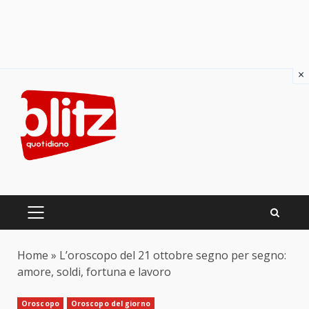
×
Skip
to
content
PRIMARY
MENU
Home
»
L’oroscopo del 21 ottobre segno per segno:
amore, soldi, fortuna e lavoro
Oroscopo
Oroscopo del giorno