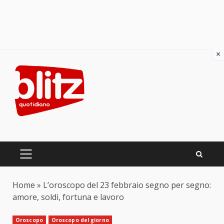
×
Skip
to
content
PRIMARY
MENU
Home
»
L’oroscopo del 23 febbraio segno per segno:
amore, soldi, fortuna e lavoro
Oroscopo
Oroscopo del giorno