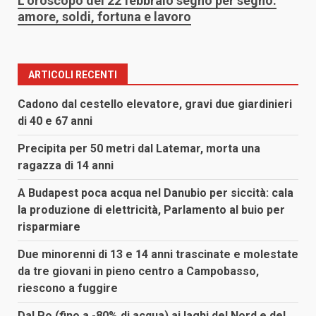
L’oroscopo del 22 febbraio segno per segno:
amore, soldi, fortuna e lavoro
ARTICOLI RECENTI
Cadono dal cestello elevatore, gravi due giardinieri
di 40 e 67 anni
Precipita per 50 metri dal Latemar, morta una
ragazza di 14 anni
A Budapest poca acqua nel Danubio per siccità: cala
la produzione di elettricità, Parlamento al buio per
risparmiare
Due minorenni di 13 e 14 anni trascinate e molestate
da tre giovani in pieno centro a Campobasso,
riescono a fuggire
Dal Po (fino a -80% di acqua) ai laghi del Nord e del