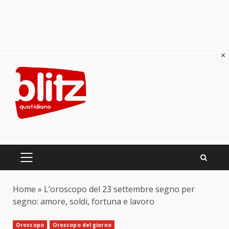
×
Skip
to
content
PRIMARY
MENU
Home
»
L’oroscopo del 23 settembre segno per
segno: amore, soldi, fortuna e lavoro
Oroscopo
Oroscopo del giorno