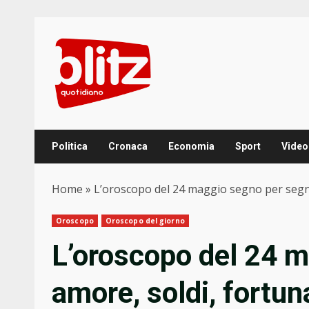
Skip
to
content
Politica
Cronaca
Economia
Sport
Video
Home
»
L’oroscopo del 24 maggio segno per segno
Oroscopo
Oroscopo del giorno
L’oroscopo del 24 m
amore, soldi, fortun