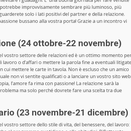
 lievitare i guadagni. E’ una buona giornata per fare vendite
avoro potrebbe improvvisamente sembrare più luminoso, più
 guarderete solo i lati positivi del partner e della relazione.
 passione bussano alla vostra porta! Grazie a un incontro vi
one (24 ottobre-22 novembre)
 vostro settore delle relazioni ed è un ottimo momento pe
di lavoro o d’affari o mettere la parola fine a eventuali litigat
in cui mettere le carte in tavola. Non è escluso che un amico
 quale non vi sentite qualificati o a lanciare un vostro sito web
oppia, l’amore fa rima con passione! La relazione sarà la
 problema ma solo perché dovrete fare una scelta tra due
ario (23 novembre-21 dicembre)
ostro settore dello stile di vita, del benessere, del lavoro: