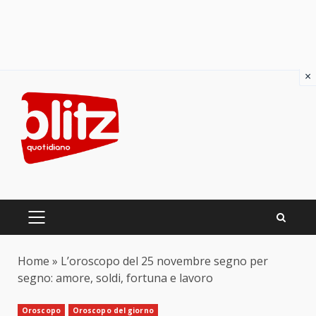
×
Skip
to
content
PRIMARY
MENU
Home
»
L’oroscopo del 25 novembre segno per
segno: amore, soldi, fortuna e lavoro
Oroscopo
Oroscopo del giorno