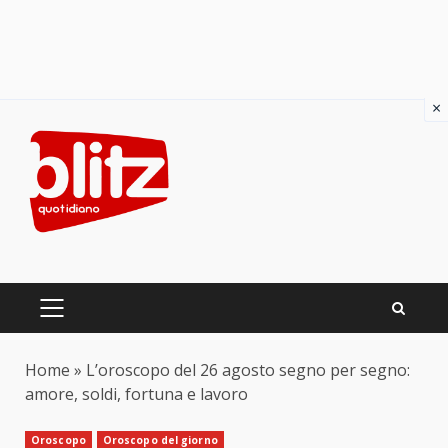
×
Skip
to
content
PRIMARY
MENU
Home
»
L’oroscopo del 26 agosto segno per segno:
amore, soldi, fortuna e lavoro
Oroscopo
Oroscopo del giorno