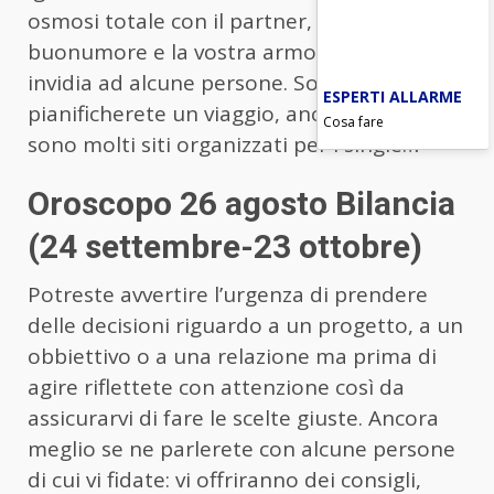
osmosi totale con il partner, siete di
buonumore e la vostra armonia farà
invidia ad alcune persone. Soli:
ESPERTI ALLARME
pianificherete un viaggio, anche da soli. Ci
Cosa fare
sono molti siti organizzati per i single…
Oroscopo 26 agosto Bilancia
(24 settembre-23 ottobre)
Potreste avvertire l’urgenza di prendere
delle decisioni riguardo a un progetto, a un
obbiettivo o a una relazione ma prima di
agire riflettete con attenzione così da
assicurarvi di fare le scelte giuste. Ancora
meglio se ne parlerete con alcune persone
di cui vi fidate: vi offriranno dei consigli,