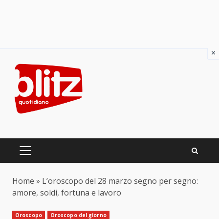
×
Skip
to
content
PRIMARY
MENU
Home
»
L’oroscopo del 28 marzo segno per segno:
amore, soldi, fortuna e lavoro
Oroscopo
Oroscopo del giorno