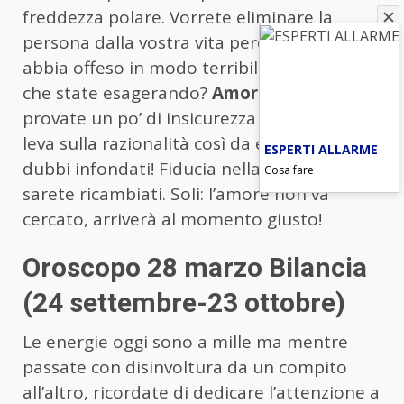
freddezza polare. Vorrete eliminare la
persona dalla vostra vita perché ritenete vi
abbia offeso in modo terribile ma non è
che state esagerando?
Amore
: in coppia,
provate un po’ di insicurezza per cui fate
leva sulla razionalità così da eliminare
ESPERTI ALLARME
dubbi infondati! Fiducia nella dolce metà e
Cosa fare
sarete ricambiati. Soli: l’amore non va
cercato, arriverà al momento giusto!
Oroscopo 28 marzo Bilancia
(24 settembre-23 ottobre)
Le energie oggi sono a mille ma mentre
passate con disinvoltura da un compito
all’altro, ricordate di dedicare l’attenzione a