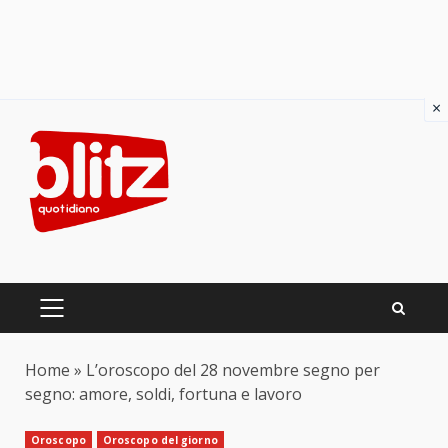
×
Skip
to
content
PRIMARY
MENU
Home
»
L’oroscopo del 28 novembre segno per
segno: amore, soldi, fortuna e lavoro
Oroscopo
Oroscopo del giorno