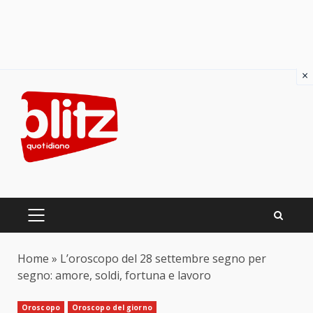
×
Skip
to
content
PRIMARY
MENU
Home
»
L’oroscopo del 28 settembre segno per
segno: amore, soldi, fortuna e lavoro
Oroscopo
Oroscopo del giorno