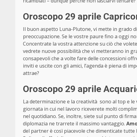
ricambiati – dunque perché non lasciarvi tentare? 
Oroscopo 29 aprile Capric
Il buon aspetto Luna-Plutone, vi mette in grado di
preoccupazione. Se le vostre paure fino a oggi no
Concentrate la vostra attenzione su ciò che volete 
vedrete nuove possibilità che vi metteranno in gra
consapevoli che a volte fare delle concessioni offre
inviti e uscite con gli amici, l’agenda è piena di im
attrae?
Oroscopo 29 aprile Acquari
La determinazione e la creatività sono al top e 
giornata in cui nel lavoro riceverete molti complim
nel quotidiano. Se, inoltre, siete sul punto di firm
diplomazia ne trarrete il massimo vantaggio.
Amo
del partner è così piacevole che dimenticate tutte l