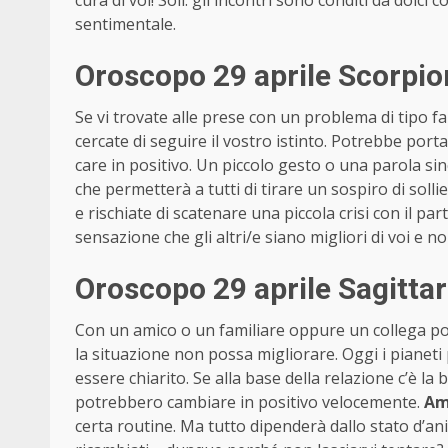
cura di voi! Soli: gli incontri sono conditi da dolc
sentimentale.
Oroscopo 29 aprile Scorpi
Se vi trovate alle prese con un problema di tipo fa
cercate di seguire il vostro istinto. Potrebbe por
care in positivo. Un piccolo gesto o una parola s
che permetterà a tutti di tirare un sospiro di solli
e rischiate di scatenare una piccola crisi con il par
sensazione che gli altri/e siano migliori di voi e 
Oroscopo 29 aprile Sagitta
Con un amico o un familiare oppure un collega pot
la situazione non possa migliorare. Oggi i pianet
essere chiarito. Se alla base della relazione c’è la 
potrebbero cambiare in positivo velocemente.
Am
certa routine. Ma tutto dipenderà dallo stato d’ani