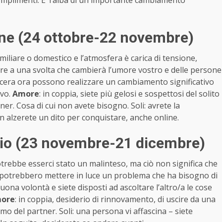
i complimenti. E’ l’alba di un importante cambiamento
one (24 ottobre-22 novembre)
miliare o domestico e l’atmosfera è carica di tensione,
tare a una svolta che cambierà l’umore vostro e delle persone
incera ora possono realizzare un cambiamento significativo
evo.
Amore
: in coppia, siete più gelosi e sospettosi del solito
tner. Cosa di cui non avete bisogno. Soli: avrete la
non alzerete un dito per conquistare, anche online.
rio (23 novembre-21 dicembre)
rebbe esserci stato un malinteso, ma ciò non significa che
i potrebbero mettere in luce un problema che ha bisogno di
buona volontà e siete disposti ad ascoltare l’altro/a le cose
ore
: in coppia, desiderio di rinnovamento, di uscire da una
mo del partner. Soli: una persona vi affascina – siete