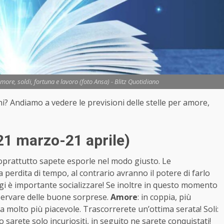
ore, soldi, fortuna e lavoro (foto Ansa) - Blitz Quotidiano
gni? Andiamo a vedere le previsioni delle stelle per amore,
21 marzo-21 aprile)
soprattutto sapete esporle nel modo giusto. Le
erdita di tempo, al contrario avranno il potere di farlo
ggi è importante socializzare! Se inoltre in questo momento
iservare delle buone sorprese.
Amore
: in coppia, più
ta molto più piacevole. Trascorrerete un’ottima serata! Soli:
 sarete solo incuriositi, in seguito ne sarete conquistati!