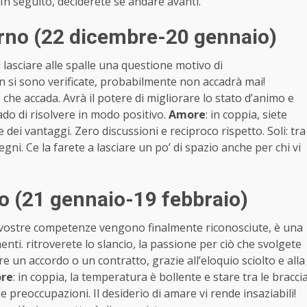
In seguito, deciderete se andare avanti.
orno (22 dicembre-20 gennaio)
 lasciare alle spalle una questione motivo di
n si sono verificate, probabilmente non accadrà mai!
che accada. Avrà il potere di migliorare lo stato d’animo e
do di risolvere in modo positivo.
Amore
: in coppia, siete
 dei vantaggi. Zero discussioni e reciproco rispetto. Soli: tra
pegni. Ce la farete a lasciare un po’ di spazio anche per chi vi
o (21 gennaio-19 febbraio)
le vostre competenze vengono finalmente riconosciute, è una
enti. ritroverete lo slancio, la passione per ciò che svolgete
are un accordo o un contratto, grazie all’eloquio sciolto e alla
re
: in coppia, la temperatura è bollente e stare tra le bracci
e preoccupazioni. Il desiderio di amare vi rende insaziabili!