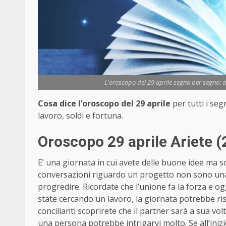
L'oroscopo del 29 aprile segno per segno: am
Cosa dice l’oroscopo del 29 aprile
per tutti i se
lavoro, soldi e fortuna.
Oroscopo 29 aprile Ariete (
E’ una giornata in cui avete delle buone idee ma 
conversazioni riguardo un progetto non sono una p
progredire. Ricordate che l’unione fa la forza e o
state cercando un lavoro, la giornata potrebbe r
concilianti scoprirete che il partner sarà a sua vol
una persona potrebbe intrigarvi molto. Se all’inizio