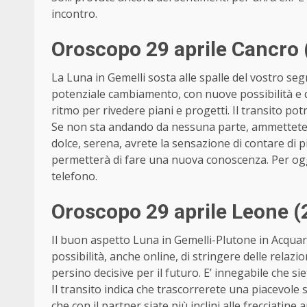
incontro.
Oroscopo 29 aprile Cancro 
La Luna in Gemelli sosta alle spalle del vostro s
potenziale cambiamento, con nuove possibilità e qu
ritmo per rivedere piani e progetti. Il transito po
Se non sta andando da nessuna parte, ammettetelo
dolce, serena, avrete la sensazione di contare di più
permetterà di fare una nuova conoscenza. Per oggi 
telefono.
Oroscopo 29 aprile Leone (
Il buon aspetto Luna in Gemelli-Plutone in Acquario
possibilità, anche online, di stringere delle relazi
persino decisive per il futuro. E’ innegabile che 
Il transito indica che trascorrerete una piacevole
che con il partner siate più inclini alle frecciatin