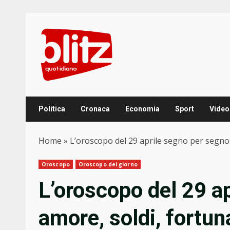
Skip
to
content
Politica
Cronaca
Economia
Sport
Video
Home
»
L’oroscopo del 29 aprile segno per segno:
Oroscopo
Oroscopo del giorno
L’oroscopo del 29 a
amore, soldi, fortun