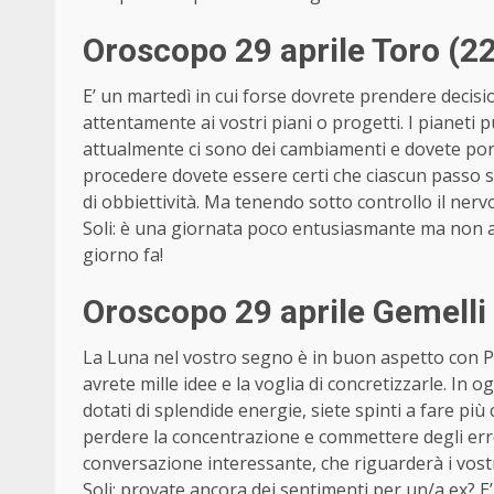
Oroscopo 29 aprile Toro (2
E’ un martedì in cui forse dovrete prendere decision
attentamente ai vostri piani o progetti. I pianeti p
attualmente ci sono dei cambiamenti e dovete por
procedere dovete essere certi che ciascun passo s
di obbiettività. Ma tenendo sotto controllo il ner
Soli: è una giornata poco entusiasmante ma non ar
giorno fa!
Oroscopo 29 aprile Gemelli
La Luna nel vostro segno è in buon aspetto con Plu
avrete mille idee e la voglia di concretizzarle. In 
dotati di splendide energie, siete spinti a fare 
perdere la concentrazione e commettere degli err
conversazione interessante, che riguarderà i vost
Soli: provate ancora dei sentimenti per un/a ex? E