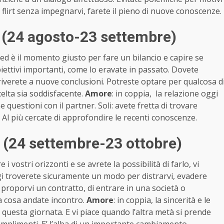
 in flirt senza impegnarvi, farete il pieno di nuove conoscenze.
 (24 agosto-23 settembre)
 ed è il momento giusto per fare un bilancio e capire se
iettivi importanti, come lo eravate in passato. Dovete
iverete a nuove conclusioni. Potreste optare per qualcosa d
elta sia soddisfacente.
Amore
: in coppia, la relazione oggi
e questioni con il partner. Soli: avete fretta di trovare
. Al più cercate di approfondire le recenti conoscenze.
a (24 settembre-23 ottobre)
i vostri orizzonti e se avrete la possibilità di farlo, vi
ggi troverete sicuramente un modo per distrarvi, evadere
proporvi un contratto, di entrare in una società o
 a cosa andate incontro.
Amore
: in coppia, la sincerità e le
uesta giornata. E vi piace quando l’altra metà si prende