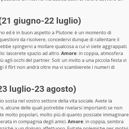
(21 giugno-22 luglio)
egno ed è in buon aspetto a Plutone: è un momento di
estioni da risolvere, concedervi dunque di rallentare il
trebbe spingervi a mollare qualcosa a cui vi siete aggrappati.
: lascerete spazio ad altro.
Amore
: in coppia, atmosfera
 agli occhi del partner. Soli: un invito a una piccola festa vi
il flirt non andrà oltre ma vi scambierete i numeri di
23 luglio-23 agosto)
 sosta nel vostro settore della vita sociale. Avete la
oni, alcune delle quali potrebbe rivelarsi importanti se non
siete molto popolari, molto più di quanto possiate immaginare
 serata in compagnia degli amici.
Amore
: in coppia, sembra
e anziché a un dialogo affettuoso. Evitate polemiche per motivi