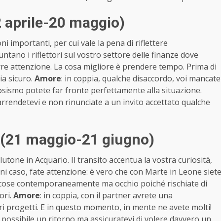
2 aprile-20 maggio)
i importanti, per cui vale la pena di riflettere
untano i riflettori sul vostro settore delle finanze dove
re attenzione. La cosa migliore è prendere tempo. Prima di
ia sicuro.
Amore
: in coppia, qualche disaccordo, voi mancate
vosismo potete far fronte perfettamente alla situazione.
rendetevi e non rinunciate a un invito accettato qualche
 (21 maggio-21 giugno)
tone in Acquario. Il transito accentua la vostra curiosità,
ogni caso, fate attenzione: è vero che con Marte in Leone siet
più cose contemporaneamente ma occhio poiché rischiate di
ori.
Amore
: in coppia, con il partner avrete una
ri progetti. E in questo momento, in mente ne avete molti!
’ possibile un ritorno ma assicuratevi di volere davvero un