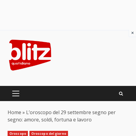
×
Skip
to
content
PRIMARY
MENU
Home
»
L’oroscopo del 29 settembre segno per
segno: amore, soldi, fortuna e lavoro
Oroscopo
Oroscopo del giorno