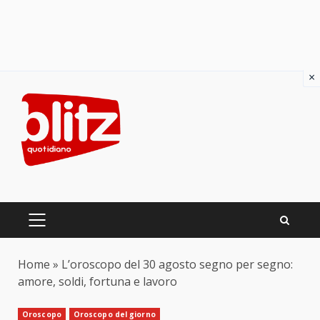
×
Skip
to
content
PRIMARY
MENU
Home
»
L’oroscopo del 30 agosto segno per segno:
amore, soldi, fortuna e lavoro
Oroscopo
Oroscopo del giorno