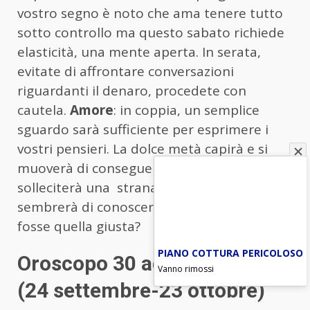
vostro segno è noto che ama tenere tutto
sotto controllo ma questo sabato richiede
elasticità, una mente aperta. In serata,
evitate di affrontare conversazioni
riguardanti il denaro, procedete con
cautela.
Amore
: in coppia, un semplice
sguardo sarà sufficiente per esprimere i
vostri pensieri. La dolce metà capirà e si
muoverà di conseguenza. Soli: una persona
solleciterà una strana sensazione. Vi
sembrerà di conoscerlo/a da sempre. E se
fosse quella giusta?
PIANO COTTURA PERICOLOSO
Oroscopo 30 agosto Bilancia
Vanno rimossi
(24 settembre-23 ottobre)