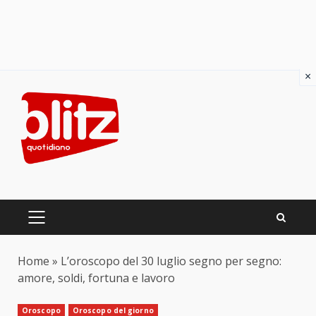
×
Skip
to
content
PRIMARY
MENU
Home
»
L’oroscopo del 30 luglio segno per segno:
amore, soldi, fortuna e lavoro
Oroscopo
Oroscopo del giorno