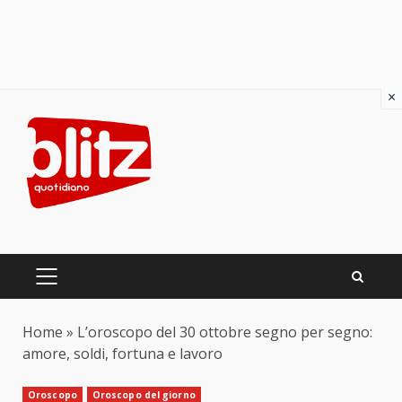
×
Skip
to
content
PRIMARY
MENU
Home
»
L’oroscopo del 30 ottobre segno per segno:
amore, soldi, fortuna e lavoro
Oroscopo
Oroscopo del giorno