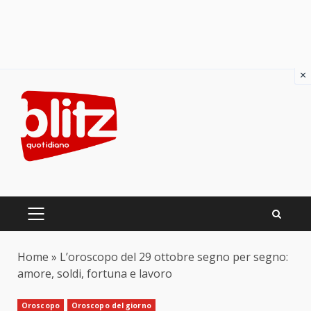
×
Skip
to
content
PRIMARY
MENU
Home
»
L’oroscopo del 29 ottobre segno per segno:
amore, soldi, fortuna e lavoro
Oroscopo
Oroscopo del giorno